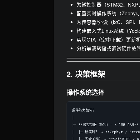
为微控制器（STM32、NXP
配置实时操作系统（Zephyr、
为传感器/外设（I2C、SPI
构建嵌入式Linux系统（Yocto、
实现OTA（空中下载）更新
分析崩溃转储或调试硬件故障（
2. 决策框架
操作系统选择
硬件能力如何？

│

├─ **微控制器（MCU）- < 1MB RAM**

│  ├─ 硬实时？ → **Zephyr / Fre
│  ├─ 安全关键？ → **SafeRTOS / R