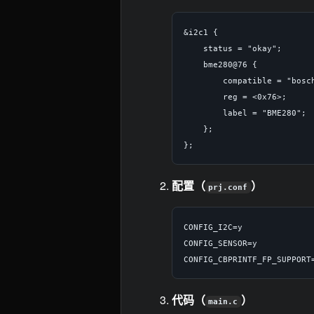
&i2c1 {

    status = "okay";

    bme280@76 {

        compatible = "bosch
        reg = <0x76>;

        label = "BME280";

    };

配置（
）
prj.conf
CONFIG_I2C=y

CONFIG_SENSOR=y

代码（
）
main.c