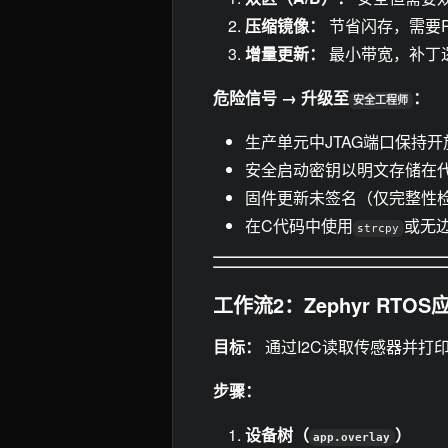
压缩镜像：
节省闪存，需要
增量更新：
最小带宽，补丁
危险信号 → 升级至
：
安全工程师
生产单元中JTAG端口保持开
安全启动密钥以明文存储在
固件更新未签名（仅完整性
在C代码中使用
或无
strcpy
工作流2：Zephyr RTOS
目标：
通过I2C读取传感器并打
步骤：
设备树（
）
app.overlay