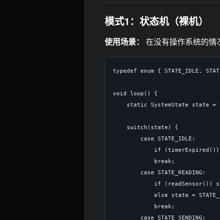
模式1：状态机（裸机）
使用场景：
在没有操作系统的情
typedef enum { STATE_IDLE, STAT
void loop() {

    static SystemState state = 
    switch(state) {

        case STATE_IDLE:

            if (timerExpired())
            break;

        case STATE_READING:

            if (readSensor()) s
            else state = STATE_
            break;

        case STATE_SENDING:
