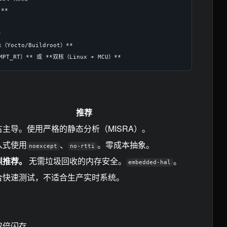
*



Yocto/Buildroot）**

推荐
占主导。使用严格的静态分析（MISRA）。
入式使用
、
。零成本抽象。
noexcept
no-rtti
烈推荐。
无需垃圾回收的内存安全。
。
embedded-hal
合快速测试，不适合生产实时系统。
双倍闪存。