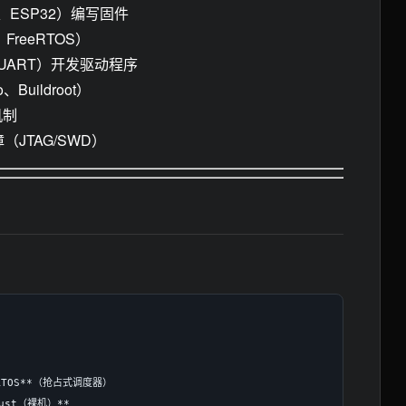
、ESP32）编写固件
FreeRTOS）
、UART）开发驱动程序
Buildroot）
机制
JTAG/SWD）
eRTOS**（抢占式调度器）

ust（裸机）**
