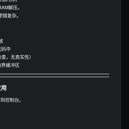
RAM解压。
逻辑复杂。
放
代码中
检查，无真实性）
边界缓冲区
应用
印到控制台。