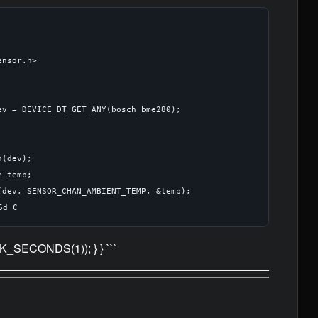
nsor.h>

ev = DEVICE_DT_GET_ANY(bosch_bme280);

(dev);

 temp;

(dev, SENSOR_CHAN_AMBIENT_TEMP, &temp);

p(K_SECONDS(1)); } } ```