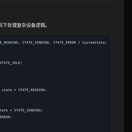
况下处理复杂设备逻辑。
E_READING, STATE_SENDING, STATE_ERROR } SystemState;

STATE_IDLE;

 state = STATE_READING;

tate = STATE_SENDING;

ERROR;
