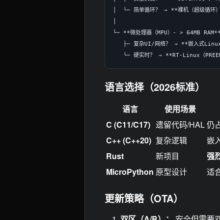
│  └─ 简单循环？ → **裸机（超级循环）*
│

└─ **微处理器（MPU）- > 64MB RAM**
   ├─ 复杂UI/网络？ → **嵌入式Linux（
语言选择（2026标准）
语言
使用场景
C (C11/C17)
遗留代码/HAL
仍
C++ (C++20)
复杂逻辑
嵌
Rust
新项目
强
MicroPython
原型设计
适
更新策略（OTA）
双区（A/B）：
安全但需要