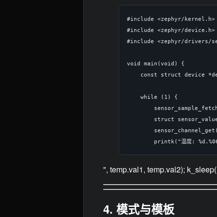
#include <zephyr/kernel.h>

#include <zephyr/device.h>

#include <zephyr/drivers/se
void main(void) {

    const struct device *d
    while (1) {

        sensor_sample_fetch
        struct sensor_value
        sensor_channel_get
", temp.val1, temp.val2); k_slee
4. 模式与模板