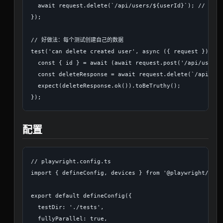
  await request.delete(`/api/users/${userId}`); // 依赖
});

// 好做法：每个测试创建自己的数据

test('can delete created user', async ({ request }) => {
  const { id } = await (await request.post('/api/users'
  const deleteResponse = await request.delete(`/api/use
  expect(deleteResponse.ok()).toBeTruthy();

配置
// playwright.config.ts

import { defineConfig, devices } from '@playwright/test'
export default defineConfig({

  testDir: './tests',

  fullyParallel: true,
