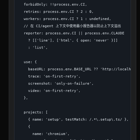
  forbidOnly: !!process.env.CI,

  retries: process.env.CI ? 2 : 0,

  workers: process.env.CI ? 1 : undefined,

  // 在 CI/agent 上下文中使用最小报告器以防止上下文溢出

  reporter: process.env.CI || process.env.CLAUDE

    ? [['line'], ['html', { open: 'never' }]]

    : 'list',

  use: {

    baseURL: process.env.BASE_URL ?? 'http://localhost:3
    trace: 'on-first-retry',

    screenshot: 'only-on-failure',

    video: 'on-first-retry',

  },

  projects: [

    { name: 'setup', testMatch: /.*\.setup\.ts/ },

    {

      name: 'chromium',
