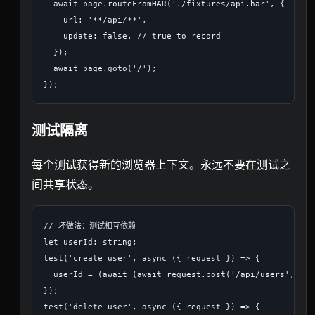
  await page.routeFromHAR('./fixtures/api.har', {

    url: '**/api/**',

    update: false, // true to record

  });

  await page.goto('/');

测试隔离
每个测试获得新的浏览器上下文。永远不要在测试之
间共享状态。
// 坏做法：测试相互依赖

let userId: string;

test('create user', async ({ request }) => {

  userId = (await (await request.post('/api/users', { d
});

test('delete user', async ({ request }) => {
