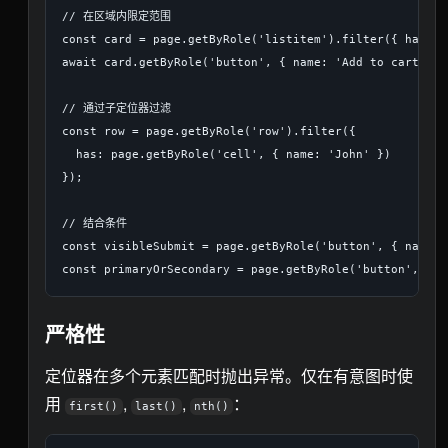
// 在区域内限定范围

const card = page.getByRole('listitem').filter({ hasTex
await card.getByRole('button', { name: 'Add to cart' }).
// 通过子定位器过滤

const row = page.getByRole('row').filter({

  has: page.getByRole('cell', { name: 'John' })

});

// 结合条件

const visibleSubmit = page.getByRole('button', { name: 
严格性
定位器在多个元素匹配时抛出异常。仅在有意图时使
用
,
,
：
first()
last()
nth()