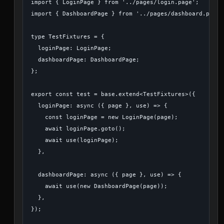
import { LoginPage } from '../pages/login.page';

import { DashboardPage } from '../pages/dashboard.page';
type TestFixtures = {

  loginPage: LoginPage;

  dashboardPage: DashboardPage;

};

export const test = base.extend<TestFixtures>({

  loginPage: async ({ page }, use) => {

    const loginPage = new LoginPage(page);

    await loginPage.goto();

    await use(loginPage);

  },

  dashboardPage: async ({ page }, use) => {

    await use(new DashboardPage(page));

  },

});
