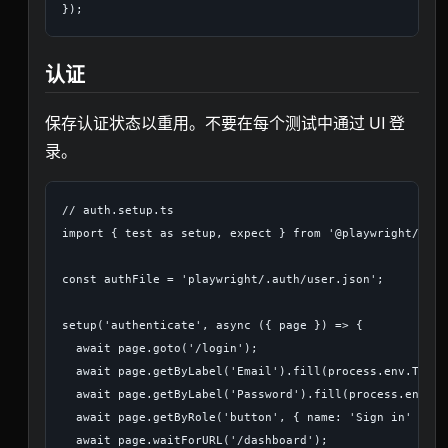
认证
保存认证状态以重用。不要在每个测试中通过 UI 登
录。
// auth.setup.ts

import { test as setup, expect } from '@playwright/test'
const authFile = 'playwright/.auth/user.json';

setup('authenticate', async ({ page }) => {

  await page.goto('/login');

  await page.getByLabel('Email').fill(process.env.TEST_
  await page.getByLabel('Password').fill(process.env.TE
  await page.getByRole('button', { name: 'Sign in' }).cl
  await page.waitForURL('/dashboard');
