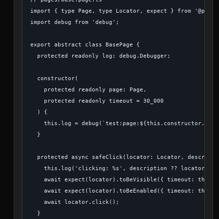
import { type Page, type Locator, expect } from '@playw
import debug from 'debug';

export abstract class BasePage {

  protected readonly log: debug.Debugger;

  constructor(

    protected readonly page: Page,

    protected readonly timeout = 30_000

  ) {

    this.log = debug(`test:page:${this.constructor.name}
  }

  protected async safeClick(locator: Locator, descripti
    this.log('clicking: %s', description ?? locator);

    await expect(locator).toBeVisible({ timeout: this.t
    await expect(locator).toBeEnabled({ timeout: this.t
    await locator.click();

  }
