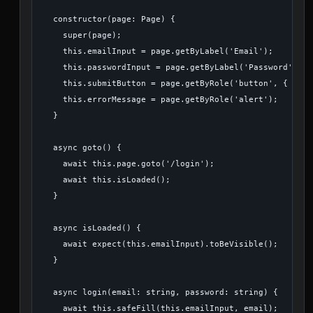
  constructor(page: Page) {

    super(page);

    this.emailInput = page.getByLabel('Email');

    this.passwordInput = page.getByLabel('Password');

    this.submitButton = page.getByRole('button', { name
    this.errorMessage = page.getByRole('alert');

  }

  async goto() {

    await this.page.goto('/login');

    await this.isLoaded();

  }

  async isLoaded() {

    await expect(this.emailInput).toBeVisible();

  }

  async login(email: string, password: string) {

    await this.safeFill(this.emailInput, email);
