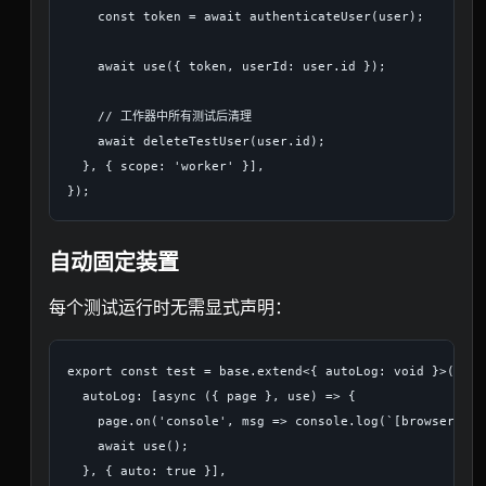
    const token = await authenticateUser(user);

    await use({ token, userId: user.id });

    // 工作器中所有测试后清理

    await deleteTestUser(user.id);

  }, { scope: 'worker' }],

自动固定装置
每个测试运行时无需显式声明：
export const test = base.extend<{ autoLog: void }>({

  autoLog: [async ({ page }, use) => {

    page.on('console', msg => console.log(`[browser] ${
    await use();

  }, { auto: true }],
