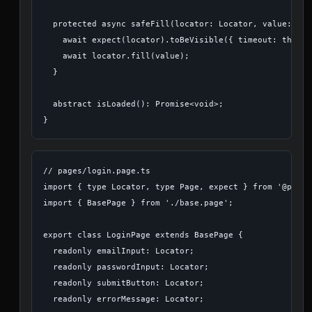
  protected async safeFill(locator: Locator, value: stri
    await expect(locator).toBeVisible({ timeout: this.t
    await locator.fill(value);

  }

  abstract isLoaded(): Promise<void>;

// pages/login.page.ts

import { type Locator, type Page, expect } from '@playw
import { BasePage } from './base.page';

export class LoginPage extends BasePage {

  readonly emailInput: Locator;

  readonly passwordInput: Locator;

  readonly submitButton: Locator;

  readonly errorMessage: Locator;
