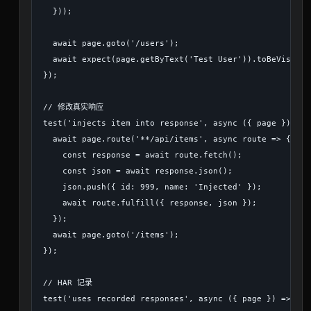
  }));

  await page.goto('/users');

  await expect(page.getByText('Test User')).toBeVisible(
});

// 修改真实响应

test('injects item into response', async ({ page }) => {
  await page.route('**/api/items', async route => {

    const response = await route.fetch();

    const json = await response.json();

    json.push({ id: 999, name: 'Injected' });

    await route.fulfill({ response, json });

  });

  await page.goto('/items');

});

// HAR 记录

test('uses recorded responses', async ({ page }) => {
