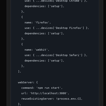
      use: { ...devices['Desktop Chrome'] },

      dependencies: ['setup'],

    },

    {

      name: 'firefox',

      use: { ...devices['Desktop Firefox'] },

      dependencies: ['setup'],

    },

    {

      name: 'webkit',

      use: { ...devices['Desktop Safari'] },

      dependencies: ['setup'],

    },

  ],

  webServer: {

    command: 'npm run start',

    url: 'http://localhost:3000',

    reuseExistingServer: !process.env.CI,

  },
