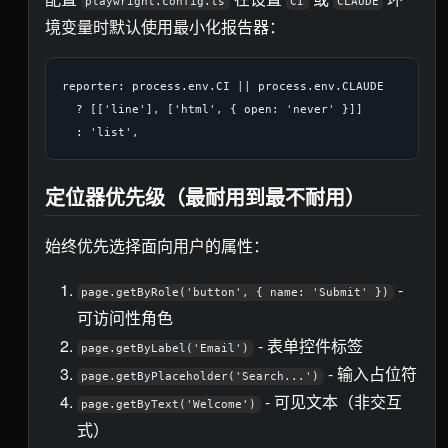
playwright.config.ts
CI
CLAUDE
境变量时默认使用最小化报告器：
reporter: process.env.CI || process.env.CLAUDE

  ? [['line'], ['html', { open: 'never' }]]

定位器优先级（最耐用到最不耐用）
始终优先选择面向用户的属性：
-
page.getByRole('button', { name: 'Submit' })
可访问性角色
- 表单控件标签
page.getByLabel('Email')
- 输入占位符
page.getByPlaceholder('Search...')
- 可见文本（非交互
page.getByText('Welcome')
式）