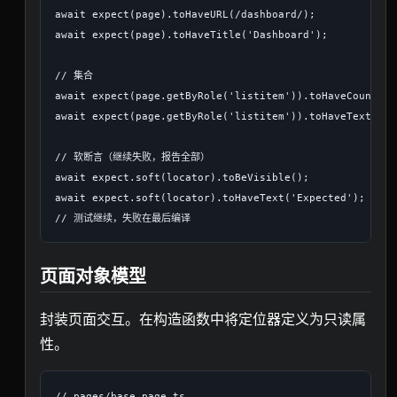
await expect(page).toHaveURL(/dashboard/);

await expect(page).toHaveTitle('Dashboard');

// 集合

await expect(page.getByRole('listitem')).toHaveCount(5);
await expect(page.getByRole('listitem')).toHaveText(['I
// 软断言（继续失败，报告全部）

await expect.soft(locator).toBeVisible();

await expect.soft(locator).toHaveText('Expected');

页面对象模型
封装页面交互。在构造函数中将定位器定义为只读属
性。
// pages/base.page.ts
