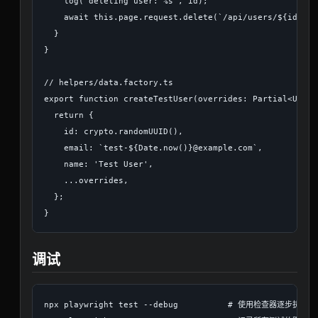
    log('deleting user: %s', id);

    await this.page.request.delete(`/api/users/${id}`);

  }

}

// helpers/data.factory.ts

export function createTestUser(overrides: Partial<User>
  return {

    id: crypto.randomUUID(),

    email: `test-${Date.now()}@example.com`,

    name: 'Test User',

    ...overrides,

  };

调试
npx playwright test --debug          # 使用检查器逐步执行
