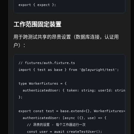
工作范围固定装置
用于跨测试共享的昂贵设置（数据库连接，认证用
户）：
// fixtures/auth.fixture.ts

import { test as base } from '@playwright/test';

type WorkerFixtures = {

  authenticatedUser: { token: string; userId: string };

};

export const test = base.extend<{}, WorkerFixtures>({

  authenticatedUser: [async ({}, use) => {

    // 昂贵的设置 - 每个工作器运行一次

    const user = await createTestUser();
