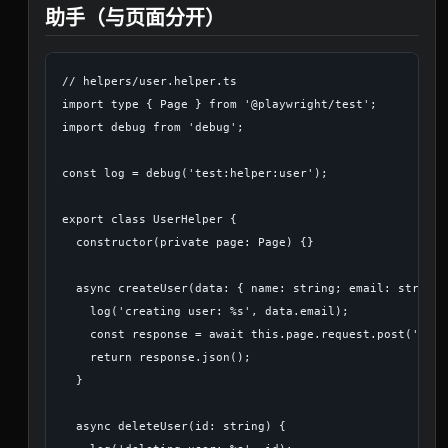
助手（与页面分开）
// helpers/user.helper.ts

import type { Page } from '@playwright/test';

import debug from 'debug';

const log = debug('test:helper:user');

export class UserHelper {

  constructor(private page: Page) {}

  async createUser(data: { name: string; email: string }
    log('creating user: %s', data.email);

    const response = await this.page.request.post('/api
    return response.json();

  }

  async deleteUser(id: string) {
