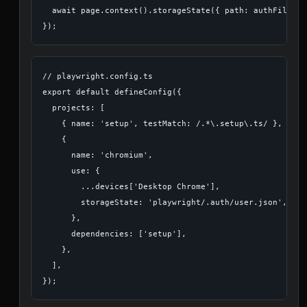
  await page.context().storageState({ path: authFile });
// playwright.config.ts

export default defineConfig({

  projects: [

    { name: 'setup', testMatch: /.*\.setup\.ts/ },

    {

      name: 'chromium',

      use: {

        ...devices['Desktop Chrome'],

        storageState: 'playwright/.auth/user.json',

      },

      dependencies: ['setup'],

    },

  ],
