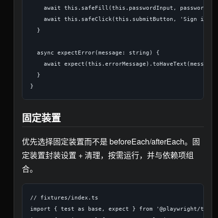
    await this.safeFill(this.passwordInput, password);

    await this.safeClick(this.submitButton, 'Sign in but
  }

  async expectError(message: string) {

    await expect(this.errorMessage).toHaveText(message);
  }

固定装置
优先选择固定装置而不是 beforeEach/afterEach。固
定装置封装设置 + 清理，按需运行，并与依赖项组
合。
// fixtures/index.ts

import { test as base, expect } from '@playwright/test';