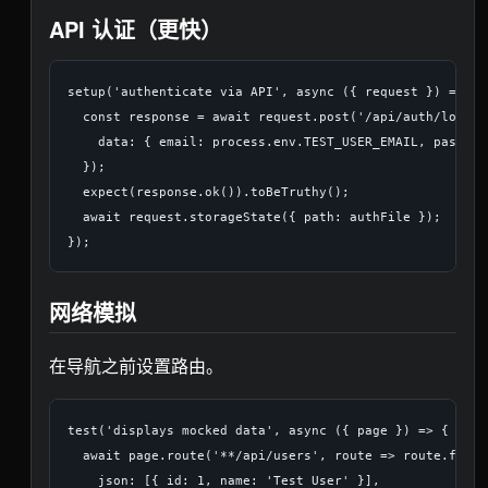
API 认证（更快）
setup('authenticate via API', async ({ request }) => {

  const response = await request.post('/api/auth/login',
    data: { email: process.env.TEST_USER_EMAIL, passwor
  });

  expect(response.ok()).toBeTruthy();

  await request.storageState({ path: authFile });

网络模拟
在导航之前设置路由。
test('displays mocked data', async ({ page }) => {

  await page.route('**/api/users', route => route.fulfil
    json: [{ id: 1, name: 'Test User' }],
