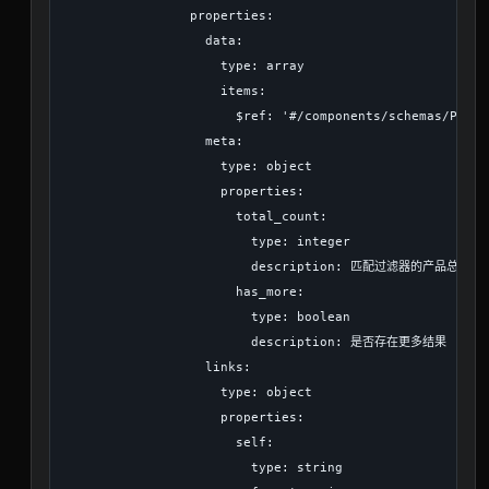
                properties:

                  data:

                    type: array

                    items:

                      $ref: '#/components/schemas/Produc
                  meta:

                    type: object

                    properties:

                      total_count:

                        type: integer

                        description: 匹配过滤器的产品总数

                      has_more:

                        type: boolean

                        description: 是否存在更多结果

                  links:

                    type: object

                    properties:

                      self:

                        type: string
