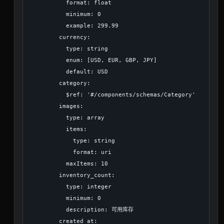
          format: float

          minimum: 0

          example: 299.99

        currency:

          type: string

          enum: [USD, EUR, GBP, JPY]

          default: USD

        category:

          $ref: '#/components/schemas/Category'

        images:

          type: array

          items:

            type: string

            format: uri

          maxItems: 10

        inventory_count:

          type: integer

          minimum: 0

          description: 可用库存

        created_at:
