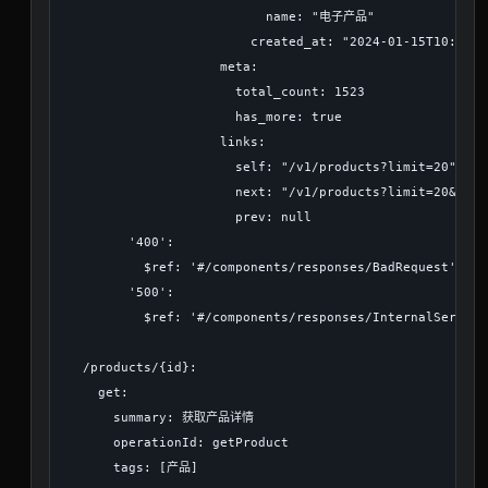
                          name: "电子产品"

                        created_at: "2024-01-15T10:30:00
                    meta:

                      total_count: 1523

                      has_more: true

                    links:

                      self: "/v1/products?limit=20"

                      next: "/v1/products?limit=20&curs
                      prev: null

        '400':

          $ref: '#/components/responses/BadRequest'

        '500':

          $ref: '#/components/responses/InternalServerEr
  /products/{id}:

    get:

      summary: 获取产品详情

      operationId: getProduct

      tags: [产品]
