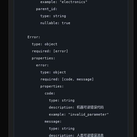
          example: "electronics"

        parent_id:

          type: string

          nullable: true

    Error:

      type: object

      required: [error]

      properties:

        error:

          type: object

          required: [code, message]

          properties:

            code:

              type: string

              description: 机器可读错误代码

              example: "invalid_parameter"

            message:

              type: string

              description: 人类可读错误消息
