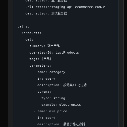
    description: 生产服务器

  - url: https://staging-api.ecommerce.com/v1

    description: 测试服务器

paths:

  /products:

    get:

      summary: 列出产品

      operationId: listProducts

      tags: [产品]

      parameters:

        - name: category

          in: query

          description: 按分类slug过滤

          schema:

            type: string

            example: electronics

        - name: min_price

          in: query

          description: 最低价格过滤器
