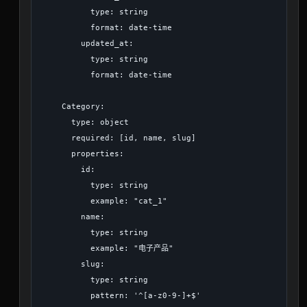
          type: string

          format: date-time

        updated_at:

          type: string

          format: date-time

    Category:

      type: object

      required: [id, name, slug]

      properties:

        id:

          type: string

          example: "cat_1"

        name:

          type: string

          example: "电子产品"

        slug:

          type: string

          pattern: '^[a-z0-9-]+$'
