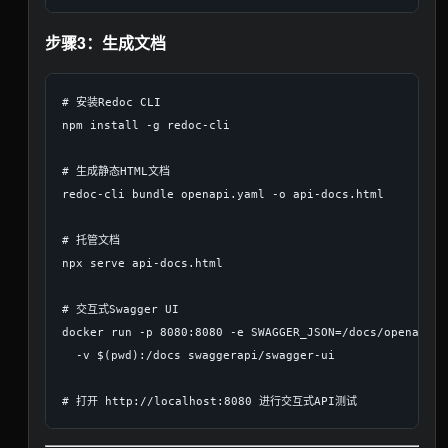
步骤3：生成文档
# 安装Redoc CLI

npm install -g redoc-cli

# 生成静态HTML文档

redoc-cli bundle openapi.yaml -o api-docs.html

# 托管文档

npx serve api-docs.html

# 交互式Swagger UI

docker run -p 8080:8080 -e SWAGGER_JSON=/docs/openapi.ya
  -v $(pwd):/docs swaggerapi/swagger-ui
