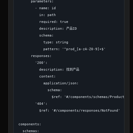
      parameters:

        - name: id

          in: path

          required: true

          description: 产品ID

          schema:

            type: string

            pattern: '^prod_[a-zA-Z0-9]+$'

      responses:

        '200':

          description: 找到产品

          content:

            application/json:

              schema:

                $ref: '#/components/schemas/Product'

        '404':

          $ref: '#/components/responses/NotFound'

components:

  schemas:
