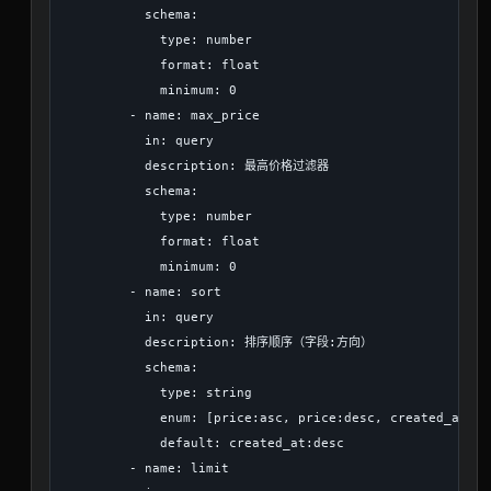
          schema:

            type: number

            format: float

            minimum: 0

        - name: max_price

          in: query

          description: 最高价格过滤器

          schema:

            type: number

            format: float

            minimum: 0

        - name: sort

          in: query

          description: 排序顺序（字段:方向）

          schema:

            type: string

            enum: [price:asc, price:desc, created_at:as
            default: created_at:desc

        - name: limit
