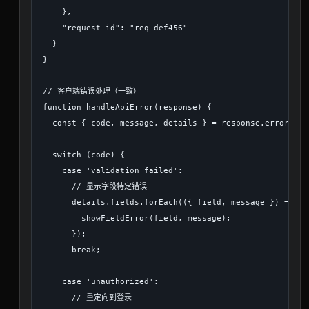
    },

    "request_id": "req_def456"

  }

}

// 客户端错误处理（一致）

function handleApiError(response) {

  const { code, message, details } = response.error;

  switch (code) {

    case 'validation_failed':

      // 显示字段特定错误

      details.fields.forEach(({ field, message }) => {

        showFieldError(field, message);

      });

      break;

    case 'unauthorized':

      // 重定向到登录
