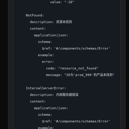
                value: "-10"

    NotFound:

      description: 资源未找到

      content:

        application/json:

          schema:

            $ref: '#/components/schemas/Error'

          example:

            error:

              code: "resource_not_found"

              message: "ID为'prod_999'的产品未找到"

    InternalServerError:

      description: 内部服务器错误

      content:

        application/json:

          schema:

            $ref: '#/components/schemas/Error'

          example:
