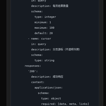
          in: query

          description: 每页结果数量

          schema:

            type: integer

            minimum: 1

            maximum: 100

            default: 20

        - name: cursor

          in: query

          description: 分页游标（不透明令牌）

          schema:

            type: string

      responses:

        '200':

          description: 成功响应

          content:

            application/json:

              schema:

                type: object

                required: [data, meta, links]
