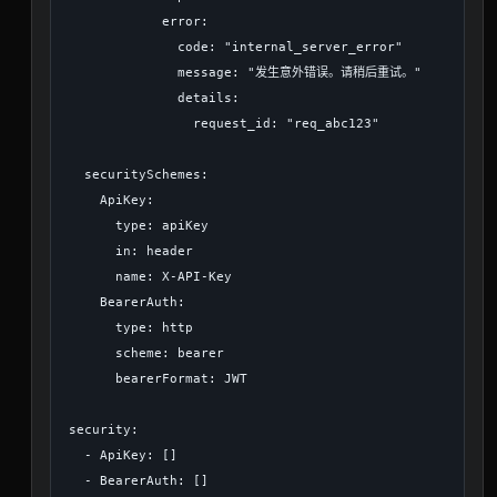
            error:

              code: "internal_server_error"

              message: "发生意外错误。请稍后重试。"

              details:

                request_id: "req_abc123"

  securitySchemes:

    ApiKey:

      type: apiKey

      in: header

      name: X-API-Key

    BearerAuth:

      type: http

      scheme: bearer

      bearerFormat: JWT

security:

  - ApiKey: []
