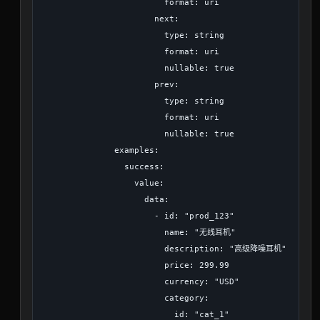
                        format: uri

                      next:

                        type: string

                        format: uri

                        nullable: true

                      prev:

                        type: string

                        format: uri

                        nullable: true

              examples:

                success:

                  value:

                    data:

                      - id: "prod_123"

                        name: "无线耳机"

                        description: "高级降噪耳机"

                        price: 299.99

                        currency: "USD"

                        category:

                          id: "cat_1"
