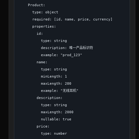
    Product:

      type: object

      required: [id, name, price, currency]

      properties:

        id:

          type: string

          description: 唯一产品标识符

          example: "prod_123"

        name:

          type: string

          minLength: 1

          maxLength: 200

          example: "无线耳机"

        description:

          type: string

          maxLength: 2000

          nullable: true

        price:

          type: number
