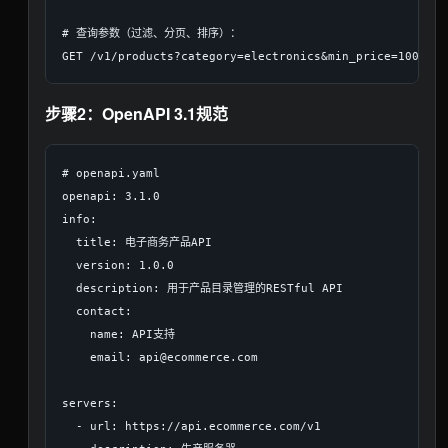
# 查询参数（过滤、分页、排序）：

步骤2：OpenAPI 3.1规范
# openapi.yaml

openapi: 3.1.0

info:

  title: 电子商务产品API

  version: 1.0.0

  description: 用于产品目录管理的RESTful API

  contact:

    name: API支持

    email: api@ecommerce.com

servers:

  - url: https://api.ecommerce.com/v1
