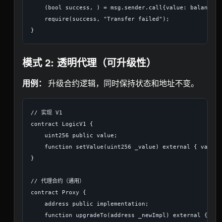
    (bool success, ) = msg.sender.call{value: balance}("
    require(success, "Transfer failed");

模式 2: 透明代理（可升级性）
用例：
升级合约逻辑，同时保持状态和地址不变。
// 实现 V1

contract LogicV1 {

    uint256 public value;

    function setValue(uint256 _value) external { value 
}

// 代理合约（通用）

contract Proxy {

    address public implementation;

    function upgradeTo(address _newImpl) external { imp