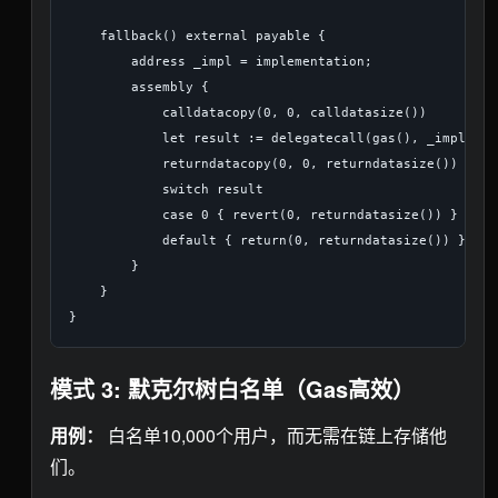
    fallback() external payable {

        address _impl = implementation;

        assembly {

            calldatacopy(0, 0, calldatasize())

            let result := delegatecall(gas(), _impl, 0,
            returndatacopy(0, 0, returndatasize())

            switch result

            case 0 { revert(0, returndatasize()) }

            default { return(0, returndatasize()) }

        }

    }

模式 3: 默克尔树白名单（Gas高效）
用例：
白名单10,000个用户，而无需在链上存储他
们。