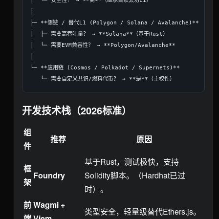
│  └─ 安全性？ → **高**（继承自以太坊L1）

│

├─ **侧链 / 替代L1 (Polygon / Solana / Avalanche)**

│  ├─ 需要高吞吐量？ → **Solana**（基于Rust）

│  └─ 需要EVM兼容性？ → **Polygon/Avalanche**

│

└─ **应用链 (Cosmos / Polkadot / Supernets)**

开发技术栈（2026标准）
组
推荐
原因
件
基于Rust，测试极快，支持
框
Foundry
Solidity脚本。（Hardhat已过
架
时）。
前
Wagmi +
类型安全，轻量级替代Ethers.js。
端
Viem