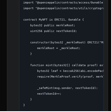
import "@openzeppelin/contracts/access/Ownable.sol"
import "@openzeppelin/contracts/utils/cryptography/
contract MyNFT is ERC721, Ownable {

    bytes32 public merkleRoot;

    uint256 public nextTokenId;

    constructor(bytes32 _merkleRoot) ERC721("MyNFT"
        merkleRoot = _merkleRoot;

    }

    function mint(bytes32[] calldata proof) externa
        bytes32 leaf = keccak256(abi.encodePacked(m
        require(MerkleProof.verify(proof, merkleRoo
        _safeMint(msg.sender, nextTokenId);

        nextTokenId++;

    }
