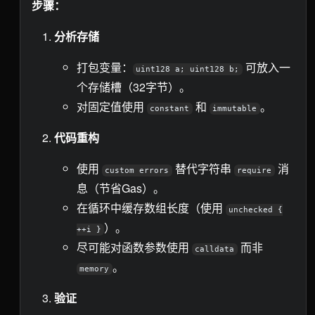
步骤：
分析存储
打包变量：
可放入一
uint128 a; uint128 b;
个存储槽（32字节）。
对固定值使用
和
。
constant
immutable
代码重构
使用
替代字符串
消
custom errors
require
息（节省Gas）。
在循环中缓存数组长度（使用
unchecked {
）。
++i }
尽可能对函数参数使用
而非
calldata
。
memory
验证