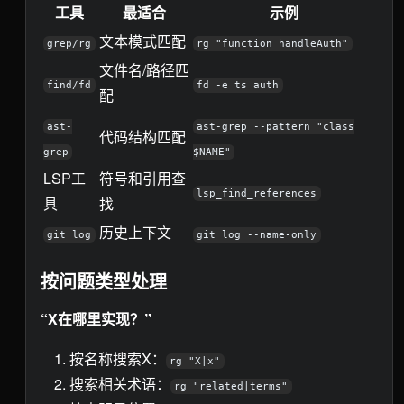
工具
最适合
示例
文本模式匹配
grep/rg
rg "function handleAuth"
文件名/路径匹
find/fd
fd -e ts auth
配
ast-
ast-grep --pattern "class
代码结构匹配
grep
$NAME"
LSP工
符号和引用查
lsp_find_references
具
找
历史上下文
git log
git log --name-only
按问题类型处理
“X在哪里实现？”
按名称搜索X：
rg "X|x"
搜索相关术语：
rg "related|terms"