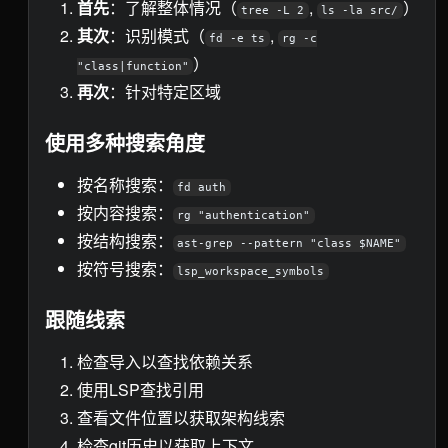
首先
：了解整体情况（
,
）
tree -L 2
ls -la src/
其次
：识别模式（
,
fd -e ts
rg -c
）
"class|function"
再次
：针对特定区域
使用多种搜索角度
按名称搜索：
fd auth
按内容搜索：
rg "authentication"
按结构搜索：
ast-grep --pattern "class $NAME"
按符号搜索：
lsp_workspace_symbols
跟随线索
检查导入以查找依赖关系
使用LSP查找引用
查看文件位置以获取架构线索
检查git历史以获取上下文