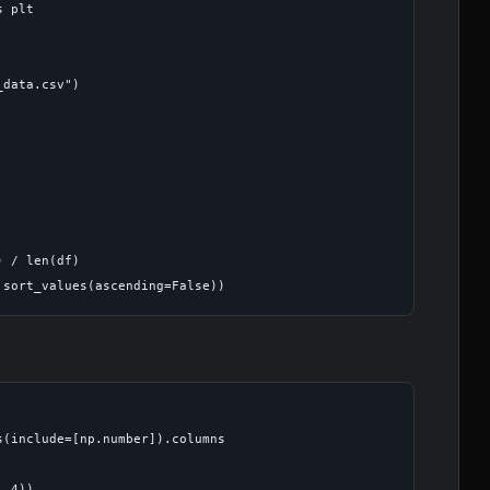
 plt

data.csv")

 / len(df)

(include=[np.number]).columns

 4))
