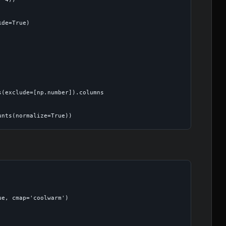
de=True)

(exclude=[np.number]).columns

e, cmap='coolwarm')
