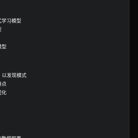
式学习模型
型
模型
）以发现模式
群点
视化