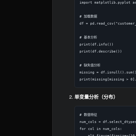
import matplotlib.pyplot as
# 加载数据

df = pd.read_csv("customer_
# 基本分析

print(df.info())

print(df.describe())

# 缺失值分析

missing = df.isnull().sum()
单变量分析（分布）
# 数值特征

num_cols = df.select_dtypes
for col in num_cols:

    plt.figure(figsize=(10,