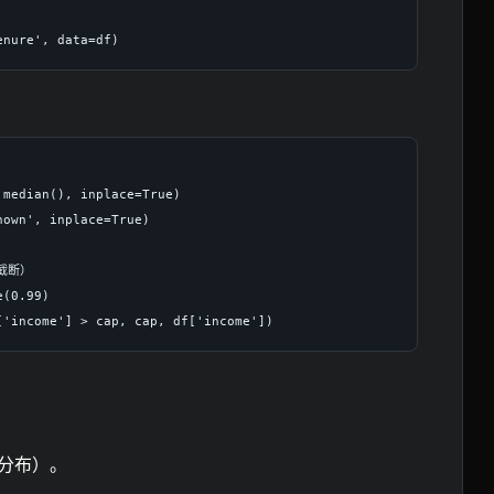
median(), inplace=True)

own', inplace=True)

断）

(0.99)

态分布）。