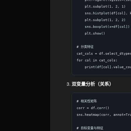
    plt.subplot(1, 2, 1)

    sns.histplot(df[col], k
    plt.subplot(1, 2, 2)

    sns.boxplot(x=df[col])

    plt.show()

# 分类特征

cat_cols = df.select_dtypes
for col in cat_cols:

双变量分析（关系）
# 相关性矩阵

corr = df.corr()

sns.heatmap(corr, annot=Tru
# 目标变量与特征
