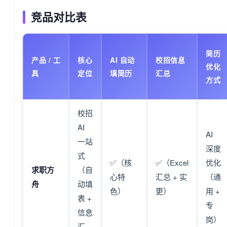
竞品对比表
简历
产品 / 工
核心
AI 自动
校招信息
优化
具
定位
填简历
汇总
方式
校招
AI
AI
一站
深度
式
✅（核
✅（Excel
优化
求职方
（自
心特
汇总 + 实
（通
舟
动填
色）
更）
用 +
表 +
专
信息
岗）
汇