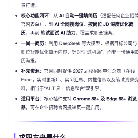
景打造。
核心功能闭环
：从
AI 自动一键填简历
（适配任何企业招
官网表单），到
AI 全网搜岗位
、
按岗位 JD 深度优化简
历
，再到
笔试面试 AI 助力
，覆盖求职全链条。
一岗一简历
：利用 DeepSeek 等大模型，根据目标公司与
职位智能优化简历内容，针对性“过机筛”，而非一份通用
历海投。
补充资源
：官网同时提供 2027 届校招网申汇总表（在线
Excel，实时更新）、实习汇总、内推信息以及笔试真题
料，相当于“AI 工具 + 信息整合”双引擎。
适用平台
：核心插件支持
Chrome 88+ 及 Edge 88+ 浏览
器
，可在企业招聘官网投递页一键启用。
求职方舟是什么