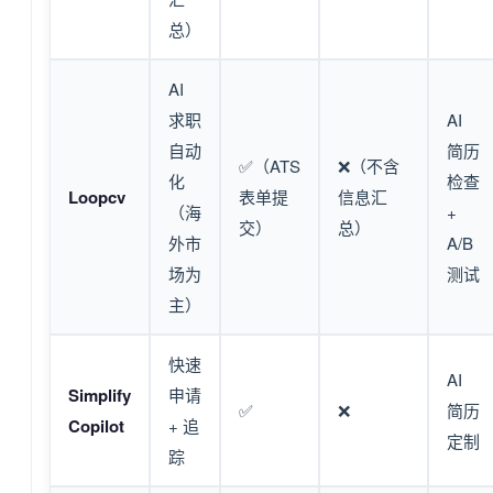
总）
AI
求职
AI
自动
简历
✅（ATS
❌（不含
化
检查
Loopcv
表单提
信息汇
（海
+
交）
总）
外市
A/B
场为
测试
主）
快速
AI
Simplify
申请
✅
❌
简历
Copilot
+ 追
定制
踪