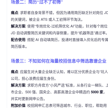
场景二：简历“过不了初筛”
痛点
: 求职者自身背景不错，但因为通用简历缺乏针对岗位 J
的关键词，被企业 ATS 或人工初筛环节淘汰。
解决方案
: 使用“专岗优化-过机筛优化 AI”功能，针对每个岗位
JD 自动调整简历关键词和内容侧重，提升“机器筛选”通过率
配合使用
: 搭配 AI 自动填简历，投递时直接填入优化后的专
简历版本。
场景三：不知如何在海量校招信息中筛选靠谱企业
痛点
: 应届生对大量企业缺乏认知，难以区分优质企业与“坑人
公司，担心浪费应届生身份。
解决方案
: 求职方舟官方“小风严选”标准，从各行业一梯队、
市企业、500 强、国央企、高薪高潜企业中精选约
5000 家
，
并实时更新网申公告。
附加价值
: 校招网申汇总表可筛选城市、行业、职位，帮助用