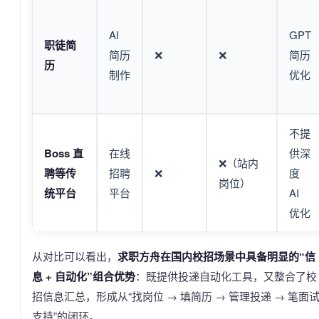
AI
GPT
职徒简
简历
❌
❌
简历
历
制作
优化
不提
Boss 直
在线
供深
❌（站内
聘等传
招聘
❌
度
岗位）
统平台
平台
AI
优化
从对比可以看出，
求职方舟在国内校招场景中具备明显的“信
息 + 自动化”组合优势
：既提供投递自动化工具，又整合了校
招信息汇总，形成从“找岗位 → 填简历 → 管理投递 → 笔面
支持”的闭环。