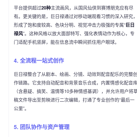
平台提供超过
20种
主流画风，从国风仙侠到赛博朋克应有尽
有。更关键的是，巨日禄通过对移动端观看习惯的深入研究
形成了饱和度较高、色块分明、视觉冲击力极强的专属“
巨日
禄风
”。这种风格以放大面部特写、强化表情动作为核心，专
门适配手机竖屏，能在信息流中瞬间抓住用户眼球。
4. 全流程一站式创作
巨日禄整合了从剧本、绘画、分镜、动效到配音配乐的完整
作链路。它支持自动配音和背景音乐合成，内置情感化配音
（含悬疑、搞笑、温情等10多种情感基调），并允许用户将
稿文件导出至剪映进行二次编辑，打通了专业创作的“最后一
公里”。
5. 团队协作与资产管理