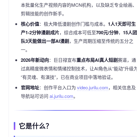
本批量化生产视频内容的MCN机构，以及缺乏专业绘画、
剪辑技能的创作新手。
核心价值
：极大降低漫剧创作门槛与成本。
1人1天即可生
产1-2分钟漫剧成片
，综合成本可低至
700元/分钟
，
15人团
队3天能做出一部AI漫剧
，生产周期压缩至传统的五分之
一。
2026年新动向
：巨日禄宣布
重点布局AI真人短剧
赛道，通
过高精度微表情和情绪控制技术，让AI角色从“能动”升级
“有灵魂、有演技”，已在商业项目中落地验证。
官网地址
：创作平台入口为
video.jurilu.com
，相关信息及
导航站可访问
ai.jurilu.com
。
它是什么？