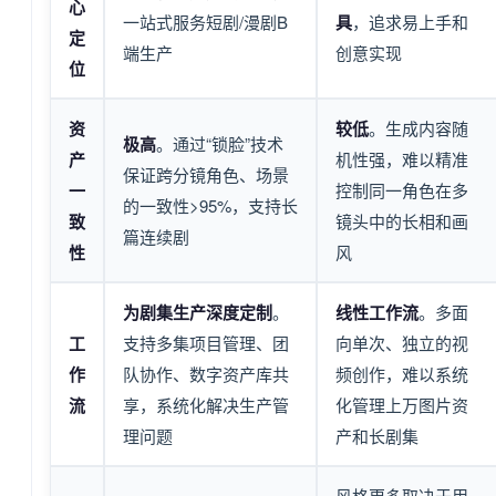
心
一站式服务短剧/漫剧B
具
，追求易上手和
定
端生产
创意实现
位
资
较低
。生成内容随
极高
。通过“锁脸”技术
产
机性强，难以精准
保证跨分镜角色、场景
一
控制同一角色在多
的一致性>95%，支持长
致
镜头中的长相和画
篇连续剧
性
风
为剧集生产深度定制
。
线性工作流
。多面
工
支持多集项目管理、团
向单次、独立的视
作
队协作、数字资产库共
频创作，难以系统
流
享，系统化解决生产管
化管理上万图片资
理问题
产和长剧集
风格更多取决于用