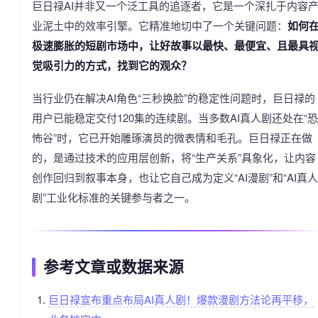
巨日禄AI并非又一个泛工具的追逐者，它是一个深扎于内容
业泥土中的效率引擎。它精准地切中了一个关键问题：
如何
极速膨胀的短剧市场中，让好故事以最快、最便宜、且最具
觉吸引力的方式，找到它的观众？
当行业仍在解决AI角色“三秒换脸”的稳定性问题时，巨日禄的
用户已能稳定交付120集的连续剧。当多数AI真人剧还处在“恐
怖谷”时，它已开始雕琢演员的微表情和毛孔。巨日禄正在做
的，是通过技术的应用层创新，将“生产关系”具象化，让内容
创作回归到叙事本身，也让它自己成为定义“AI漫剧”和“AI真人
剧”工业化标准的关键参与者之一。
参考文章或数据来源
巨日禄宣布重点布局AI真人剧！爆款漫剧方法论再平移，