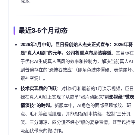
成本。
最近3-6个月动态
2026年1月中旬，巨日禄创始人杰夫正式宣布：2026年将
是“真人AI剧”的元年，公司将重点布局该赛道
。其目标在
于优化AI生成真人画风的效率和控制力，解决当前真人AI
剧普遍存在的“恐怖谷效应”（即角色肢体僵硬、表情崩坏
眼神空洞）。
技术实现质的飞跃
：对比9月和最新的1月演示视频，巨日
禄在真人AI剧上实现了从简单“照片动起来”到
影视级“微表
情演技”的跨越
。新版本中，AI角色的面部呈现皱纹、斑
点、毛孔等细腻肌理，并能根据剧本情绪，控制“三分讥
笑、三分薄凉、四分漫不经心”般的复杂表情，甚至包括呼
吸起伏带来的微动作。