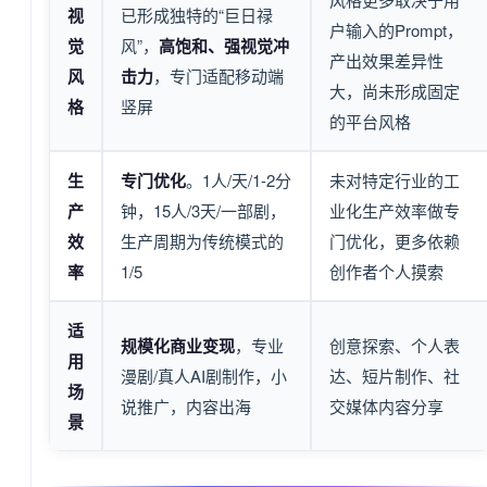
视
已形成独特的“巨日禄
户输入的Prompt，
觉
风”，
高饱和、强视觉冲
产出效果差异性
风
击力
，专门适配移动端
大，尚未形成固定
格
竖屏
的平台风格
生
专门优化
。1人/天/1-2分
未对特定行业的工
产
钟，15人/3天/一部剧，
业化生产效率做专
效
生产周期为传统模式的
门优化，更多依赖
率
1/5
创作者个人摸索
适
规模化商业变现
，专业
创意探索、个人表
用
漫剧/真人AI剧制作，小
达、短片制作、社
场
说推广，内容出海
交媒体内容分享
景