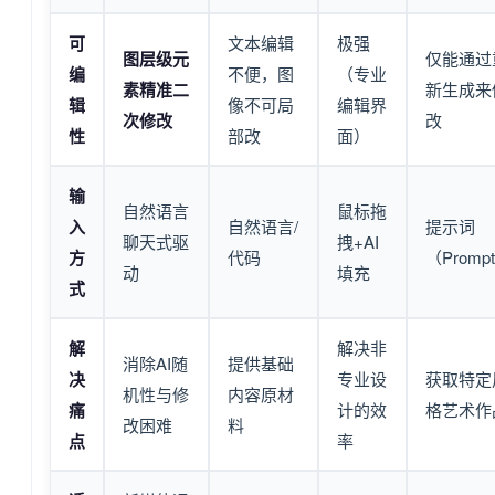
可
文本编辑
极强
图层级元
仅能通过
编
不便，图
（专业
素精准二
新生成来
辑
像不可局
编辑界
次修改
改
性
部改
面）
输
自然语言
鼠标拖
入
自然语言/
提示词
聊天式驱
拽+AI
方
代码
（Promp
动
填充
式
解
解决非
消除AI随
提供基础
决
专业设
获取特定
机性与修
内容原材
痛
计的效
格艺术作
改困难
料
点
率