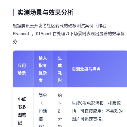
实测场景与效果分析
根据腾讯云开发者社区转载的硬核测试案例（作者
Flycode），01Agent 在处理以下场景时表现出显著的效率优
势：
输入
生
应用
指令
成
实测效果与痛点
场景
复杂
耗
度
时
简单
约
小红
（一
1-
生成6张电影海报，排版惊
书多
句话
2
艳，可直接应用；不喜欢的
图笔
描
分
图片可迅速替换。
记
述）
钟