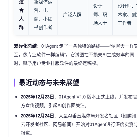
适
新媒体运
设计
设计师、
合
营、电
广泛人群
师、职
术家、创
人
商、小红
场人士
工作者
群
书创作者
差异化总结
：01Agent 走了一条独特的路线——“像聊天一样
互，像专业软件一样编辑”。它试图在不损失AI生成效率的同
时，赋予用户专业排版软件的最终定稿权。
最近动态与未来展望
2025年12月23日
：01Agent V1.0 版本正式上线，并发布
方宣传视频，引起AI创作圈关注。
2025年12月24日
：大量AI垂直媒体与开发者社区（如腾讯
云开发者社区、网易新闻）开始对01Agent进行深度实测
报道。