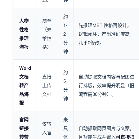
约
人物
简单
1-
先推理MBTI性格再设计，
性格
（未
2
逻辑闭环，产出准确度高，
推理
给性
分
几乎0修改。
海报
格）
钟
Word
约
文档
直接
自动提取文档内容与配图进
5
转产
上传
行排版，效率提升明显（旧
分
品海
文档
流程需30分钟）。
钟
报
官网
未
仅输
链接
具
自动抓取网页图片与文案，
入官
转营
体
且智能生成并嵌入
可直接扫