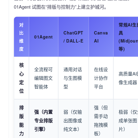
01Agent 试图在“排版与控制力”上建立护城河。
对
常规AI生
比
ChatGPT
Canva
具
01Agent
维
/ DALL-E
AI
(Midjou
度
等)
核
全流程可
通用对话
在线设
心
高质量AI
编辑图文
与生图模
计协作
定
像生成器
智能体
型
平台
位
排
强（但
强（内置
弱（仅输
极弱（仅
版
需手动
专业排版
出图像或
成单张图
能
拖拽模
引擎）
纯文本）
片）
力
板）