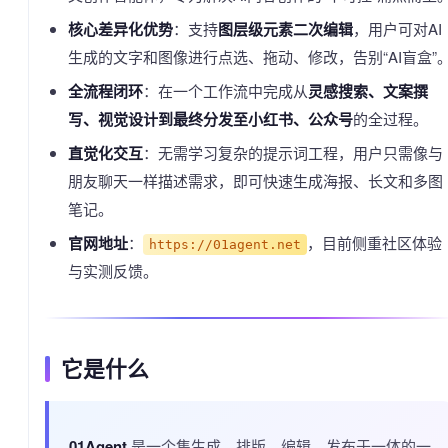
核心差异化优势
：支持
图层级元素二次编辑
，用户可对AI
生成的文字和图像进行点选、拖动、修改，告别“AI盲盒”
全流程闭环
：在一个工作流中完成从
灵感搜索、文案撰
写、视觉设计到最终分发至小红书、公众号
的全过程。
直觉化交互
：无需学习复杂的提示词工程，用户只需像与
朋友聊天一样描述需求，即可快速生成海报、长文和多图
笔记。
官网地址
：
，目前侧重社区体验
https://01agent.net
与实测反馈。
它是什么
01Agent
是一个集生成、排版、编辑、发布于一体的一