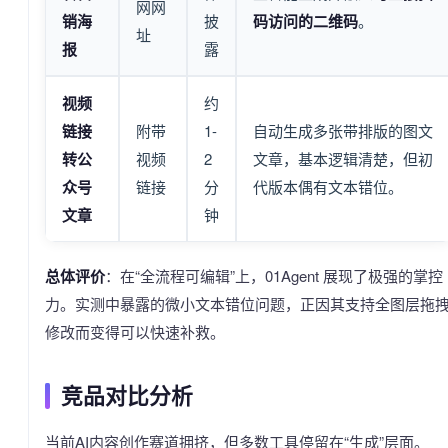
网网
销海
披
码访问的二维码
。
址
报
露
视频
约
链接
附带
1-
自动生成多张带排版的图文
转公
视频
2
文章，基本逻辑清楚，但初
众号
链接
分
代版本偶有文本错位。
文章
钟
总体评价
：在“全流程可编辑”上，01Agent 展现了极强的掌控
力。实测中暴露的微小文本错位问题，正因其支持全图层拖
修改而变得可以快速补救。
竞品对比分析
当前AI内容创作赛道拥挤，但多数工具停留在“生成”层面。