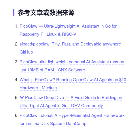
参考文章或数据来源
PicoClaw — Ultra-Lightweight AI Assistant in Go for
Raspberry Pi, Linux & RISC-V
sipeed/picoclaw: Tiny, Fast, and Deployable anywhere -
GitHub
PicoClaw ultra-lightweight personal AI Assistant runs on
just 10MB of RAM - CNX Software
What is PicoClaw? Running OpenClaw AI Agents on $10
Hardware - Medium
🦀 PicoClaw Deep Dive — A Field Guide to Building an
Ultra-Light AI Agent in Go - DEV Community
PicoClaw Tutorial: A Hyper-Minimalist Agent Framework
for Limited Disk Space - DataCamp