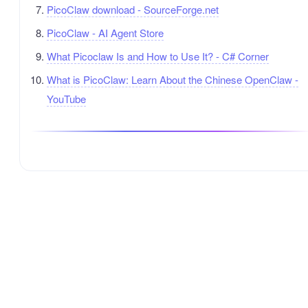
PicoClaw download - SourceForge.net
PicoClaw - AI Agent Store
What Picoclaw Is and How to Use It? - C# Corner
What is PicoClaw: Learn About the Chinese OpenClaw -
YouTube