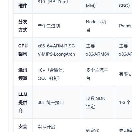
$10（RPi Zero）
硬件
Mini）
SBC
分发
Node.js 项
单个二进制
Pytho
方式
目
CPU
x86_64·ARM·RISC-
主要
主要
架构
V·MIPS·LoongArch
x86/ARM64
x86/A
通讯
18+（含微信、
多个主流平
有限
频道
QQ、钉钉）
台
LLM
少数 SDK
提供
30+ 统一接口
1-3 个
锁定
商
安全
默认开启
较宽松
未明