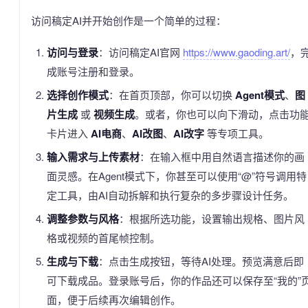
访问稿定AI并开始创作是一个简单的过程：
访问与登录
：访问稿定AI官网
https://www.gaoding.art/
，
成账号注册和登录。
选择创作模式
：在首页顶部，你可以切换
Agent模式
、
图
片生成
或
视频生成
。或者，你也可以向下滑动，点击功
卡片进入
AI电商
、
AI改图
、
AI改字
等专项工具。
输入需求与上传素材
：在输入框中用自然语言描述你的画
面灵感。在Agent模式下，你甚至可以使用“@”符号调用特
定工具，由AI自动拆解和执行复杂的多步骤设计任务。
调整参数与风格
：根据所选功能，设置输出规格、图片风
格或视频的首尾帧控制。
生成与下载
：点击生成按钮，等待AI处理。预览满意后即
可下载成品。登录账号后，你的作品还可以保存至“我的”
面，便于后续再次编辑创作。