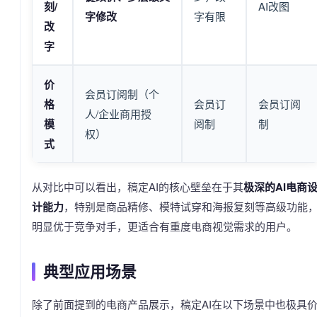
刻/
AI改图
字修改
字有限
改
字
价
会员订阅制（个
格
会员订
会员订阅
人/企业商用授
模
阅制
制
权）
式
从对比中可以看出，稿定AI的核心壁垒在于其
极深的AI电商
计能力
，特别是商品精修、模特试穿和海报复刻等高级功能
明显优于竞争对手，更适合有重度电商视觉需求的用户。
典型应用场景
除了前面提到的电商产品展示，稿定AI在以下场景中也极具