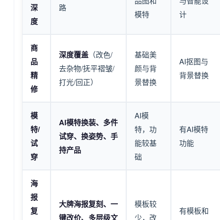
品图和
与智能设
深
路
模特
计
度
商
深度覆盖
（改色/
基础美
品
AI抠图与
去杂物/抚平褶皱/
颜与背
精
背景替换
打光/回正）
景替换
修
模
AI模
AI模特换装、多件
特/
特，功
有AI模特
试穿、换姿势、手
试
能较基
功能
持产品
穿
础
海
报
大牌海报复刻、一
模板较
复
有模板和
键改价、多层级文
少，改