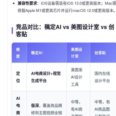
兼容性要求
：iOS设备需装有iOS 13.0或更高版本；Mac
搭载Apple M1或更高芯片并运行macOS 12.0或更高版本
竞品对比：稿定AI vs 美图设计室 vs 创
客贴
维
美图设
稿定AI
创客贴
度
计室
美图系
定
AI电商设计+视觉
国内在线
AI设计
位
生成平台
设计平台
工具
AI
中等，
中等，有
电
极深
，覆盖商品精
有AI商
AI商品图
商
修到主图视频全链