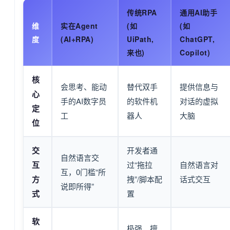
传统RPA
通用AI助手
维
实在Agent
(如
(如
度
(AI+RPA)
UiPath,
ChatGPT,
来也)
Copilot)
核
会思考、能动
替代双手
提供信息与
心
手的AI数字员
的软件机
对话的虚拟
定
工
器人
大脑
位
交
开发者通
自然语言交
互
过“拖拉
自然语言对
互，0门槛“所
方
拽”/脚本配
话式交互
说即所得”
式
置
软
极强，擅