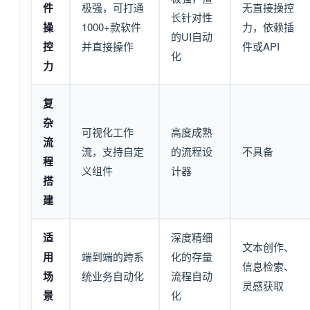
件
极强，可打通
无直接操控
长针对性
操
1000+款软件
力，依赖插
的UI自动
控
并直接操作
件或API
化
力
复
杂
可视化工作
高度成熟
流
流，支持自定
的流程设
不具备
程
义组件
计器
搭
建
适
深度精细
文本创作、
用
端到端的跨系
化的存量
信息检索、
场
统业务自动化
流程自动
灵感获取
景
化