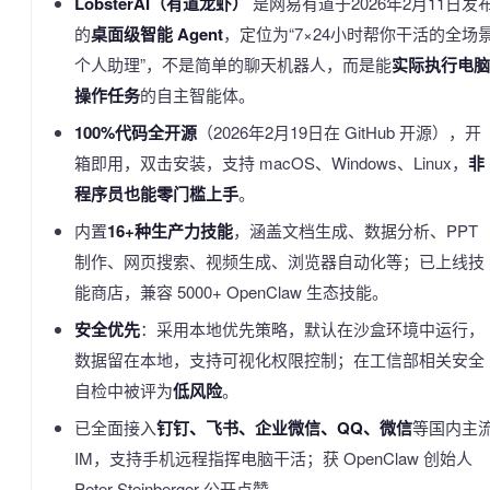
LobsterAI（有道龙虾）
是网易有道于2026年2月11日发
的
桌面级智能 Agent
，定位为“7×24小时帮你干活的全场
个人助理”，不是简单的聊天机器人，而是能
实际执行电脑
操作任务
的自主智能体。
100%代码全开源
（2026年2月19日在 GitHub 开源），开
箱即用，双击安装，支持 macOS、Windows、Linux，
非
程序员也能零门槛上手
。
内置
16+种生产力技能
，涵盖文档生成、数据分析、PPT
制作、网页搜索、视频生成、浏览器自动化等；已上线技
能商店，兼容 5000+ OpenClaw 生态技能。
安全优先
：采用本地优先策略，默认在沙盒环境中运行，
数据留在本地，支持可视化权限控制；在工信部相关安全
自检中被评为
低风险
。
已全面接入
钉钉、飞书、企业微信、QQ、微信
等国内主
IM，支持手机远程指挥电脑干活；获 OpenClaw 创始人
Peter Steinberger 公开点赞。