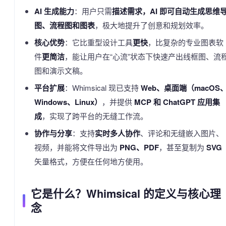
AI 生成能力
：用户只需
描述需求，AI 即可自动生成思维
图、流程图和图表
，极大地提升了创意和规划效率。
核心优势
：它比重型设计工具
更快
，比复杂的专业图表软
件
更简洁
，能让用户在“心流”状态下快速产出线框图、流
图和演示文稿。
平台扩展
：Whimsical 现已支持
Web、桌面端（macOS
Windows、Linux）
，并提供
MCP 和 ChatGPT 应用集
成
，实现了跨平台的无缝工作流。
协作与分享
：支持
实时多人协作
、评论和无缝嵌入图片、
视频，并能将文件导出为
PNG、PDF
，甚至复制为
SVG
矢量格式，方便在任何地方使用。
它是什么？Whimsical 的定义与核心理
念