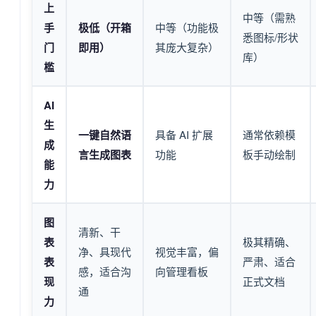
上
中等（需熟
手
极低（开箱
中等（功能极
悉图标/形状
门
即用）
其庞大复杂）
库）
槛
AI
生
一键自然语
具备 AI 扩展
通常依赖模
成
言生成图表
功能
板手动绘制
能
力
图
清新、干
表
极其精确、
净、具现代
视觉丰富，偏
表
严肃、适合
感，适合沟
向管理看板
现
正式文档
通
力