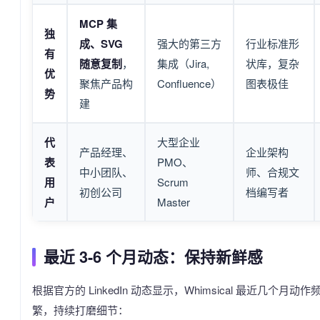
MCP 集
独
成、SVG
强大的第三方
行业标准形
有
随意复制
，
集成（Jira,
状库，复杂
优
聚焦产品构
Confluence）
图表极佳
势
建
代
大型企业
产品经理、
企业架构
表
PMO、
中小团队、
师、合规文
用
Scrum
初创公司
档编写者
户
Master
最近 3-6 个月动态：保持新鲜感
根据官方的 LinkedIn 动态显示，Whimsical 最近几个月动作
繁，持续打磨细节：