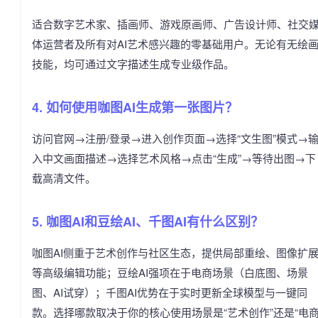
适合数字艺术家、插画师、游戏原画师、广告设计师、社交
体运营者及所有对AI艺术感兴趣的零基础用户。无论有无绘
技能，均可通过文字描述生成专业级作品。
4. 如何使用咖图AI生成第一张图片？
访问官网→注册/登录→进入创作页面→选择“文生图”模式→
入中文画面描述→选择艺术风格→点击“生成”→等待出图→下
载高清文件。
5. 咖图AI和豆绘AI、千图AI有什么区别？
咖图AI侧重于艺术创作与社区生态，提供局部重绘、图像扩
等高级编辑功能；豆绘AI强项在于电商场景（白底图、场景
图、AI试穿）；千图AI优势在于实时更新全球模型与一键同
款。选择哪款取决于你的核心使用场景是“艺术创作”还是“电