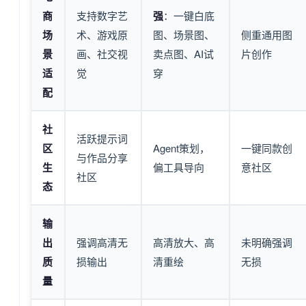
商
支持数字艺
强
：一键白底
场
术、游戏原
图、场景图、
侧重通用图
景
画、社交视
卖点图、AI试
片创作
适
觉
穿
配
社
活跃提示词
区
Agent策划，
一键同款创
与作品分享
生
偏工具导向
意社区
社区
态
输
出
强调高清无
高清放大、高
未明确强调
质
损输出
清重绘
无损
量