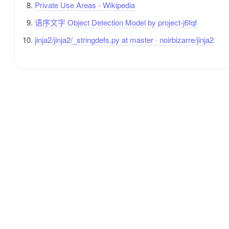
Private Use Areas - Wikipedia
语序文字 Object Detection Model by project-j6fqf
jinja2/jinja2/_stringdefs.py at master · noirbizarre/jinja2
QQ交流群：1085663213
© 2026 SkillsBot. All rights reserved.