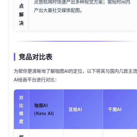
灵感枯竭时快速产出多种视觉方案；需短时间内
点
产出大量社交媒体配图。
解
决
竞品对比表
为帮你更清晰地了解咖图AI的定位，以下将其与国内几款主
AI绘画平台进行对比：
对
比
咖图AI
豆绘AI
千图AI
维
(Katu AI)
度