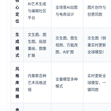
核
AI艺术生成
心
全场景AI出图
图片创作与
与编辑社区
定
与电商设计
创意同款
平台
位
生
文生图、图
文生图、图生
文生图（侧
成
生图、局部
视频、万能改
重实时更新
模
重绘、图像
图、AI扩图
全球模型）
式
扩展
风
格
内置数百种
实时更新全
全量模型多种
库
艺术风格滤
球模型，一
模式
规
镜
键同款
模
电