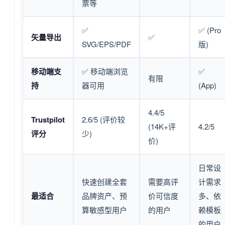
票等
✅
✅ (Pro
矢量导出
✅
SVG/EPS/PDF
版)
移动端支
✅ 移动端浏览
✅
有限
持
器可用
(App)
4.4/5
Trustpilot
2.6/5 (评价较
(14K+评
4.2/5
评分
少)
价)
日常设
快速创建全套
需要高评
计需求
最适合
品牌资产、预
价可信度
多、依
算敏感型用户
的用户
赖模板
的用户