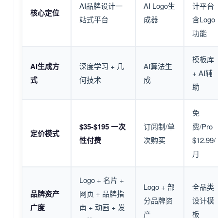
AI品牌设计一
AI Logo生
计平台
核心定位
站式平台
成器
含Logo
功能
模板库
AI生成方
深度学习 + 几
AI算法生
+ AI辅
式
何技术
成
助
免
$35-$195 一次
订阅制/单
费/Pro
定价模式
性付费
次购买
$12.99/
月
Logo + 名片 +
Logo + 部
全品类
品牌资产
网页 + 品牌指
分品牌资
设计模
广度
南 + 动画 + 发
产
板