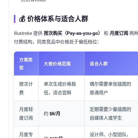
💰 价格体系与适合人群
Illustroke 提供
按次购买（Pay-as-you-go）
和
月度订阅
两
付费结构，同类竞品中价格处于偏低档位：
方案类
大致价格范围
适合人群
型
按次计
单次生成价格极
偶尔需要单张插图的
费
低，适合尝鲜
普通用户
月度轻
定期需要少量插图的
约
$6/月
度订阅
自媒体人或学生
月度专
设计师、小型团队、