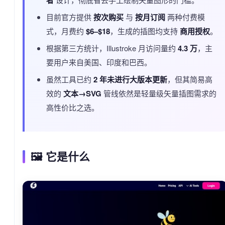
者
目前官方提供
按次购买
与
按月订阅
两种付费模
式，月费约
$6–$18
，生成的插图均支持
商用授权
。
根据第三方统计，Illustroke 月访问量约
4.3 万
，主
要用户来自美国、印度和巴西。
虽然工具已约
2 年未进行大版本更新
，但其简易高
效的
文本→SVG
管线依然是轻量级矢量插图需求的
高性价比之选。
🖼️ 它是什么