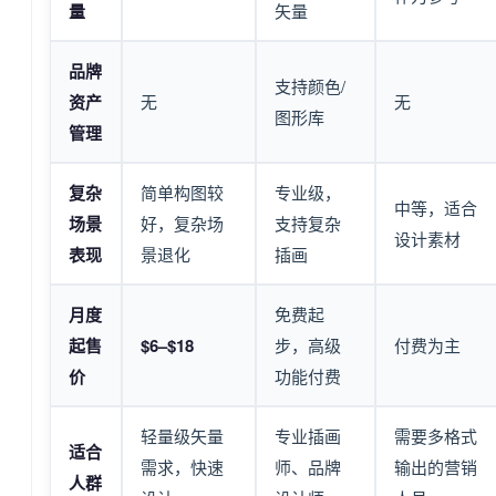
量
矢量
品牌
支持颜色/
资产
无
无
图形库
管理
复杂
简单构图较
专业级，
中等，适合
场景
好，复杂场
支持复杂
设计素材
表现
景退化
插画
月度
免费起
起售
$6–$18
步，高级
付费为主
价
功能付费
轻量级矢量
专业插画
需要多格式
适合
需求，快速
师、品牌
输出的营销
人群