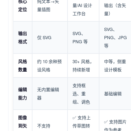
核心
纯文本→矢
量/AI 设计
输出（含矢
定位
量插图
工作台
量）
SVG、
输出
SVG、
仅 SVG
PNG、JPG
格式
PNG 等
等
风格
约 10 余种预
30+ 风格，
中等，侧重
数量
设风格
持续新增
设计模板
支持框
编辑
无内置编辑
选、重
基础编辑
能力
器
组、调色
图像
✅ 支持上
✅ 支持图片
到矢
不支持
传草图转
作为参考