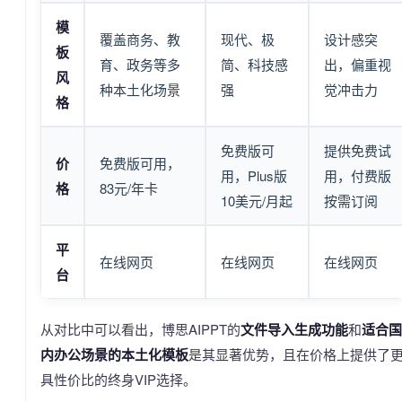
模
覆盖商务、教
现代、极
设计感突
板
育、政务等多
简、科技感
出，偏重视
风
种本土化场景
强
觉冲击力
格
免费版可
提供免费试
价
免费版可用，
用，Plus版
用，付费版
格
83元/年卡
10美元/月起
按需订阅
平
在线网页
在线网页
在线网页
台
从对比中可以看出，博思AIPPT的
文件导入生成功能
和
适合国
内办公场景的本土化模板
是其显著优势，且在价格上提供了
具性价比的终身VIP选择。