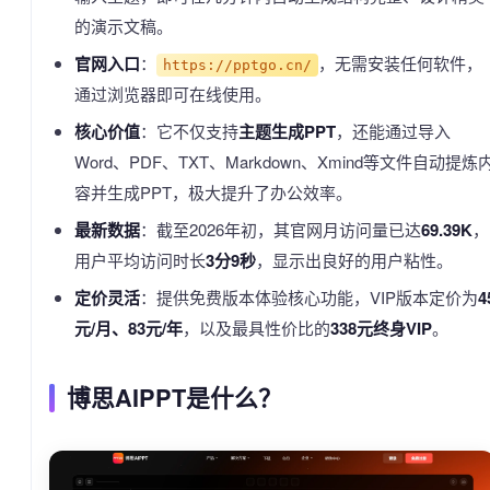
的演示文稿。
官网入口
：
，无需安装任何软件，
https://pptgo.cn/
通过浏览器即可在线使用。
核心价值
：它不仅支持
主题生成PPT
，还能通过导入
Word、PDF、TXT、Markdown、Xmind等文件自动提炼
容并生成PPT，极大提升了办公效率。
最新数据
：截至2026年初，其官网月访问量已达
69.39K
，
用户平均访问时长
3分9秒
，显示出良好的用户粘性。
定价灵活
：提供免费版本体验核心功能，VIP版本定价为
4
元/月、83元/年
，以及最具性价比的
338元终身VIP
。
博思AIPPT是什么？