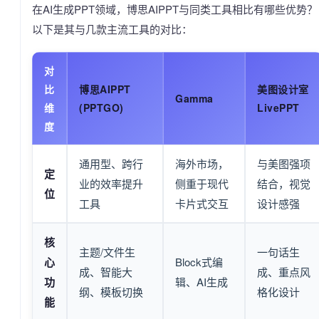
在AI生成PPT领域，博思AIPPT与同类工具相比有哪些优势？
以下是其与几款主流工具的对比：
对
比
博思AIPPT
美图设计室
Gamma
维
(PPTGO)
LivePPT
度
通用型、跨行
海外市场，
与美图强项
定
业的效率提升
侧重于现代
结合，视觉
位
工具
卡片式交互
设计感强
核
主题/文件生
一句话生
心
Block式编
成、智能大
成、重点风
功
辑、AI生成
纲、模板切换
格化设计
能