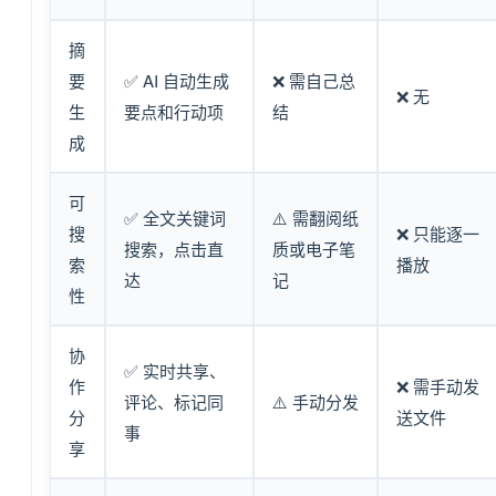
摘
要
✅ AI 自动生成
❌ 需自己总
❌ 无
生
要点和行动项
结
成
可
✅ 全文关键词
⚠️ 需翻阅纸
搜
❌ 只能逐一
搜索，点击直
质或电子笔
索
播放
达
记
性
协
✅ 实时共享、
作
❌ 需手动发
评论、标记同
⚠️ 手动分发
分
送文件
事
享