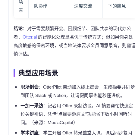
场
队协作
深度交流
下的应急
景
结论
：对于需要频繁开会、回顾细节、团队共享的现代办公
者，
Otter.ai
的智能化处理显著优于传统方式；但如果你身处
高度敏感的保密环境，或当地法律要求全员同意录音，则需
慎评估。
典型应用场景
职场例会
：OtterPilot 自动加入线上晨会，生成摘要并同步
到团队 Slack 或 Notion，让请假同事也能秒懂进度。
一加一采访
：记者用 Otter 录制访谈，AI 摘要帮忙快速定
位关键引语，凭借“点摘要跳原文”功能省下数小时回听时
间。（来源：MediaCopilot）
学术讲座
：学生开启 Otter 转录整堂大课，课后同步复习