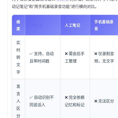
动记笔记”和“用手机基础录音功能”进行横向对比。
维
手机基础录
Otter.ai
人工笔记
度
音
实
时
✅ 支持，自动
❌ 需会后手
❌ 仅录制音
转
且带时间戳
工整理
频，无文字
文
字
发
言
✅ 自动识别不
❌ 完全依赖
人
❌ 无法区分
同说话人
记忆和标记
区
分