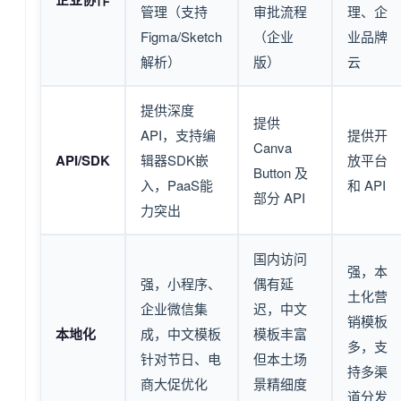
管理（支持
审批流程
理、企
Figma/Sketch
（企业
业品牌
解析）
版）
云
提供深度
提供
API，支持编
提供开
Canva
API/SDK
辑器SDK嵌
放平台
Button 及
入，PaaS能
和 API
部分 API
力突出
国内访问
强，本
强，小程序、
偶有延
土化营
企业微信集
迟，中文
销模板
本地化
成，中文模板
模板丰富
多，支
针对节日、电
但本土场
持多渠
商大促优化
景精细度
道分发