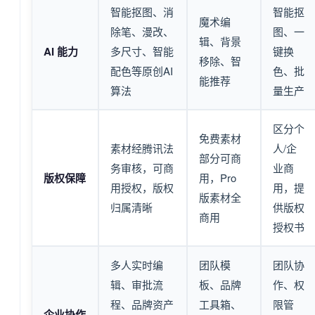
智能抠图、消
智能抠
魔术编
除笔、漫改、
图、一
辑、背景
AI 能力
多尺寸、智能
键换
移除、智
配色等原创AI
色、批
能推荐
算法
量生产
区分个
免费素材
素材经腾讯法
人/企
部分可商
务审核，可商
业商
版权保障
用，Pro
用授权，版权
用，提
版素材全
归属清晰
供版权
商用
授权书
多人实时编
团队模
团队协
辑、审批流
板、品牌
作、权
程、品牌资产
工具箱、
限管
企业协作