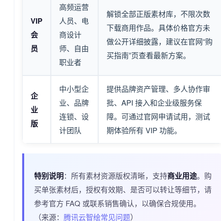
高频运营
解锁全部正版素材库，不限次数
VIP
人员、电
下载商用作品。具体价格官方未
会
商设计
做公开详细披露，建议在官网“购
员
师、自由
买指南”页查看最新方案。
职业者
中小型企
提供品牌资产管理、多人协作审
企
业、品牌
批、API 接入和企业级服务保
业
连锁、设
障。可通过官网申请试用，测试
版
计团队
期体验所有 VIP 功能。
特别说明
：所有素材资源版权清晰，支持
商业用途
。购
买单张素材后，授权有效期、是否可以转让等细节，请
参考官方 FAQ 或联系销售确认，以确保合规使用。
（来源：
腾讯云智绘常见问题
）