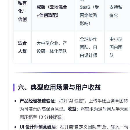
私有
成熟（云地混合
SaaS（受
支持私
化/
+信创适配）
网络策略
有化
信创
影响）
全球协作
中小型
适合
大中型企业、产
团队、自
国内团
人群
设研一体化团队
由设计师
队
六、典型应用场景与用户收益
产品经理极速验证
：打开“AI 快搭”，上传手绘业务草图转
为可演示的高保真原型。
收益
：将需求沟通时间从半天画
图压缩至 10 分钟提案。
UI 设计师创意破局
：在开启“自定义团队库”后，输入一句