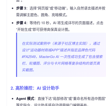
步骤 3
：选择“网页版”或“移动端”，输入自然语言描述并按
需调解主题色、圆角、亮暗模式。
步骤 4
：等待约 10 秒，AI 将生成详尽的页面描述，点击
“开始生成”即可获得高保真设计图。
在实际测试案例中（来源于社区博主实践），通过
设计"运动器材商城APP"描述并指定品牌色代码
#FA2549，MasterGo AI 一次性成功生成了包含搜索
栏、轮播图、评分与卡片网格等复杂结构的首页真
实截图。
2. 高阶操控：AI 设计助手
Agent 模式
：直接下达“局部修改”或“重命名所有选中图层
等宏指令，设计助手将自动调用接口编辑画布。