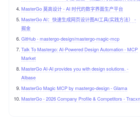
MasterGo 莫高设计 - AI 时代的数字界面生产平台
MasterGo AI：快速生成网页设计图AI工具(实践方法） -
掘金
GitHub - mastergo-design/mastergo-magic-mcp
Talk To Mastergo: AI-Powered Design Automation - MCP
Market
MasterGo AI-AI provides you with design solutions. -
AIbase
MasterGo Magic MCP by mastergo-design - Glama
MasterGo - 2026 Company Profile & Competitors - Tracx