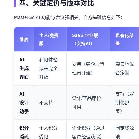
四、关键定价与版本对比
MasterGo AI 功能与席位强相关。官方基础信息如下：
个人/免费
SaaS 企业版
私有化部
维度
版
（支持AI）
署
AI
有限体验
支持（需企业管
需云地混
生成
或未完全
理员开通）
合定制
界面
开放
AI
支持（定
设计/产品席位
设计
不支持
制化部
可用
助手
署）
积分
个人积分
企业积分（通过
固定资源
消耗
受限
客户经理获取）
池