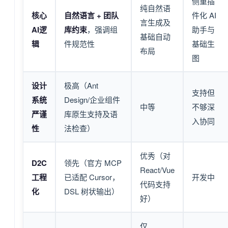
侧重插
纯自然语
核心
自然语言 + 团队
件化 AI
言生成及
AI逻
库约束
，强调组
助手与
基础自动
辑
件规范性
基础生
布局
图
设计
极高（Ant
支持但
系统
Design/企业组件
中等
不够深
严谨
库原生支持及语
入协同
性
法检查）
优秀（对
D2C
领先（官方 MCP
React/Vue
工程
已适配 Cursor，
开发中
代码支持
化
DSL 树状输出）
好）
仅