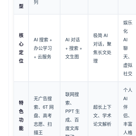
列
型
娱乐
化
核
极简 AI
AI 搜索 +
AI 对话
AI
心
对话，聚
办公学习
+ 搜索 +
聊
定
焦长文处
+ 云服务
文生图
天、
位
理
虚拟
社交
个人
联网搜
无广告搜
AI
特
索、
索、6T 网
超长上下
伴
色
PPT 生
盘、高考
文、学术
侣、
功
成、百
志愿、扫
论文解析
丰富
能
度文库
描王
人格