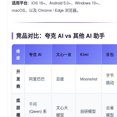
适用平台
：iOS 16+、Android 5.0+、Windows 10+、
macOS，以及 Chrome / Edge 浏览器。
竞品对比：夸克 AI vs 其他 AI 助手
维
夸克 AI
文心一言
Kimi
豆包
度
开
字节
发
阿里巴巴
百度
Moonshot
跳动
商
底
千问
层
文心大
云雀
(Qwen) 系
自研模型
模
模型
模型