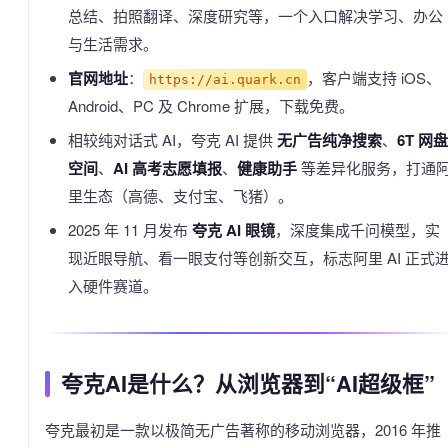
总结、拍照翻译、深度研究等，一个入口解决学习、办公
与生活需求。
官网地址
：
，客户端支持 iOS、
https://ai.quark.cn
Android、PC 及 Chrome 扩展，下载免费。
相较纯对话式 AI，夸克 AI 提供
无广告纯净搜索
、
6T 网盘
空间
、
AI 高考志愿填报
、
健康助手
等差异化服务，打通
里生态（高德、支付宝、飞猪）。
2025 年 11 月发布
夸克 AI 眼镜
，深度集成千问模型，实
现近眼导航、看一眼支付等创新交互，标志阿里 AI 正式
入硬件赛道。
夸克AI是什么？从浏览器到“AI超级框”
夸克最初是一款以极简无广告著称的移动浏览器，2016 年推