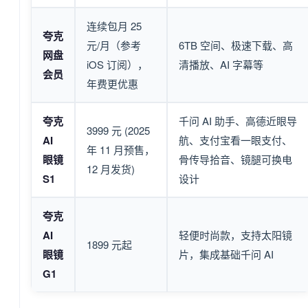
连续包月 25
夸克
元/月（参考
6TB 空间、极速下载、高
网盘
iOS 订阅），
清播放、AI 字幕等
会员
年费更优惠
夸克
千问 AI 助手、高德近眼导
3999 元 (2025
AI
航、支付宝看一眼支付、
年 11 月预售，
眼镜
骨传导拾音、镜腿可换电
12 月发货)
S1
设计
夸克
AI
轻便时尚款，支持太阳镜
1899 元起
眼镜
片，集成基础千问 AI
G1