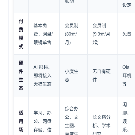
联动
设定
付
基本免
会员制
会员制
费
费，网盘/
(30元/
(9.9元/月
免费
模
眼镜单售
月)
起)
式
硬
AI 眼镜、
Ola
件
小度生
无自有硬
即将接入
耳机
生
态
件
天猫生态
等
态
闲
综合办
适
学习、办
聊、
公、文
长文档分
用
公、网盘
娱
生图、
析、学术
场
存储、信
乐、
百度生
研究