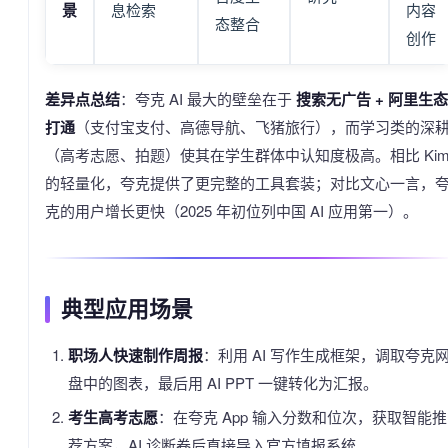
景
息检索
内容
态整合
创作
差异点总结
：夸克 AI 最大的壁垒在于
搜索无广告 + 阿里生态
打通
（支付宝支付、高德导航、飞猪旅行），而学习类的深
（高考志愿、拍题）使其在学生群体中认知度极高。相比 Kim
的轻量化，夸克提供了更完整的工具套装；对比文心一言，
克的用户增长更快（2025 年初位列中国 AI 应用第一）。
典型应用场景
职场人快速制作周报
：利用 AI 写作生成框架，调取夸克
盘中的图表，最后用 AI PPT 一键转化为汇报。
考生高考志愿
：在夸克 App 输入分数和位次，获取智能推
荐方案，AI 诊断卷后直接导入官方填报系统。