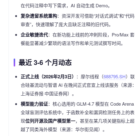
在代码注释中写下需求，AI 自动生成 Demo。
复杂遗留系统重构
：资深开发可借助“对话式调试”和“代码
审查”，快速理解了庞大且缺乏注释的旧代码。
企业敏捷迭代
：在新功能上线前的冲刺阶段，Pro/Max 套
餐能显著减少繁琐的语法写作和单元测试撰写时间。
最近 3-6 个月动态
正式上线（2026年2月3日）
：摩尔线程（
688795.SH
）联
合硅基流动与智谱 AI 在晚间正式官宣上线该服务（来源
上海证券报·中国证券网）。
模型能力验证
：核心选用的 GLM-4.7 模型在 Code Arena
全球盲测评估系统中，于函数补全和漏洞检测任务上的表
现
位列开源及国产模型第一
，甚至在某几项关键指标上超
越了同类海外模型（来源：华尔街见闻）。