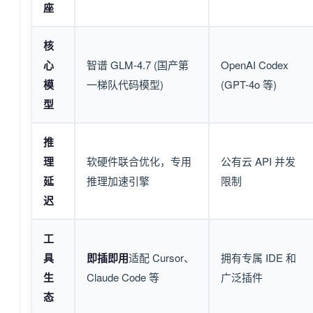
座
核
心
智谱 GLM-4.7 (国产第
OpenAI Codex
模
一梯队代码模型)
(GPT-4o 等)
型
推
理
软硬件联合优化，专用
公有云 API 并发
延
推理加速引擎
限制
迟
工
具
即插即用
适配 Cursor、
拥有专属 IDE 和
生
Claude Code 等
广泛插件
态