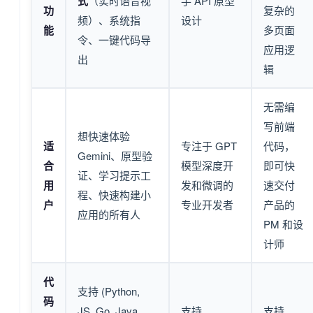
式
（实时语音视
手 API 原型
功
复杂的
频）、系统指
设计
能
多页面
令、一键代码导
应用逻
出
辑
无需编
写前端
想快速体验
适
专注于 GPT
代码，
Gemini、原型验
合
模型深度开
即可快
证、学习提示工
用
发和微调的
速交付
程、快速构建小
户
专业开发者
产品的
应用的所有人
PM 和设
计师
代
支持 (Python,
码
JS, Go, Java,
支持
支持