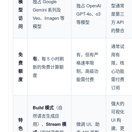
模
独占 Google
独占 OpenAI
型通常
型
Gemini 系列及
GPT-4o、o3
是第三
访
Veo、Imagen 等
等模型
方 API
问
模型
的整合
通常试
免
有，但有严
用有
有
，每 5 小时刷
费
格速率限
限，核
新的免费计算额
额
制，高级功
心功能
度
度
能需付费
需付费
订阅
强大的
Build 模式
（自
可视化
然语言生成应
特
UI 构
用）、
Stream 模
微调 UI、助
色
建、更