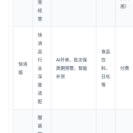
常
用）
经
营
快
消
品
食品
行
AI开单、批次保
饮
快消
业
质期预警、智能
料、
付费
版
深
补货
日化
度
等
适
配
服
装