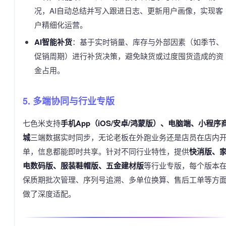
况，AI自动总结并写入跟进日志、更新用户画像，实现客
户精细化运营。
AI智能补货
：基于实时销量、库存与外部因素（如季节、
促销周期）进行补货决策，避免缺货或过度囤货造成的资
金占用。
5. 多端协同与行业专版
七色米支持
手机App（iOS/安卓/鸿蒙版）、电脑端、小程序
城
三端数据实时同步，无论老板在外跑业务还是店员在店内
单，信息都能即时共享。针对不同行业特性，提供
快消版、
电数码版、服装鞋帽版、五金建材版
等行业专版，每个版本
保质期批次管理、序列号追溯、多单位换算、售后工单等方
做了深度适配。