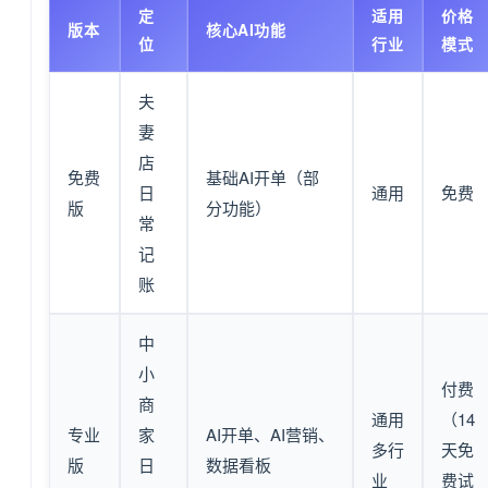
定
适用
价格
版本
核心AI功能
位
行业
模式
夫
妻
店
免费
基础AI开单（部
日
通用
免费
版
分功能）
常
记
账
中
小
付费
商
通用
（14
专业
家
AI开单、AI营销、
多行
天免
版
日
数据看板
业
费试