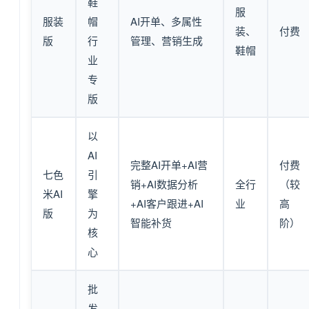
鞋
服
服装
帽
AI开单、多属性
装、
付费
版
行
管理、营销生成
鞋帽
业
专
版
以
AI
完整AI开单+AI营
付费
七色
引
销+AI数据分析
全行
（较
米AI
擎
+AI客户跟进+AI
业
高
版
为
智能补货
阶）
核
心
批
发