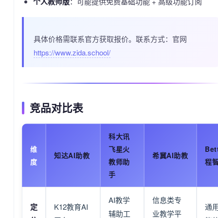
个人教师版
：可能提供免费基础功能 + 高级功能订阅
具体价格需联系官方获取报价。联系方式：官网
https://www.zida.school/
竞品对比表
科大讯
维
飞星火
Bet
知达AI助教
希冀AI助教
度
教师助
程
手
AI教学
信息类专
定
K12教育AI
通用
辅助工
业教学平