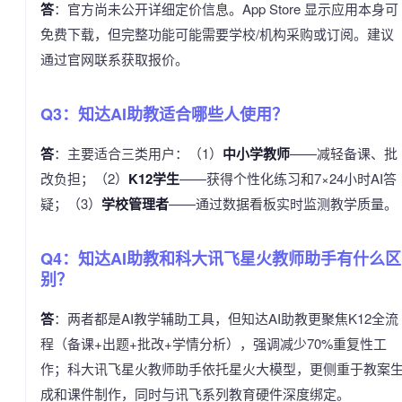
答
：官方尚未公开详细定价信息。App Store 显示应用本身可
免费下载，但完整功能可能需要学校/机构采购或订阅。建议
通过官网联系获取报价。
Q3：知达AI助教适合哪些人使用？
答
：主要适合三类用户：（1）
中小学教师
——减轻备课、批
改负担；（2）
K12学生
——获得个性化练习和7×24小时AI答
疑；（3）
学校管理者
——通过数据看板实时监测教学质量。
Q4：知达AI助教和科大讯飞星火教师助手有什么区
别？
答
：两者都是AI教学辅助工具，但知达AI助教更聚焦K12全流
程（备课+出题+批改+学情分析），强调减少70%重复性工
作；科大讯飞星火教师助手依托星火大模型，更侧重于教案
成和课件制作，同时与讯飞系列教育硬件深度绑定。