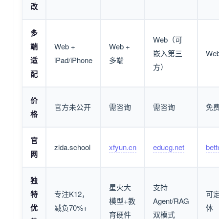
改
多
Web（可
端
Web +
Web +
嵌入第三
We
适
iPad/iPhone
多端
方）
配
价
官方未公开
需咨询
需咨询
免
格
官
zida.school
xfyun.cn
educg.net
bet
网
独
星火大
支持
特
专注K12，
可
模型+教
Agent/RAG
优
减负70%+
体
育硬件
双模式