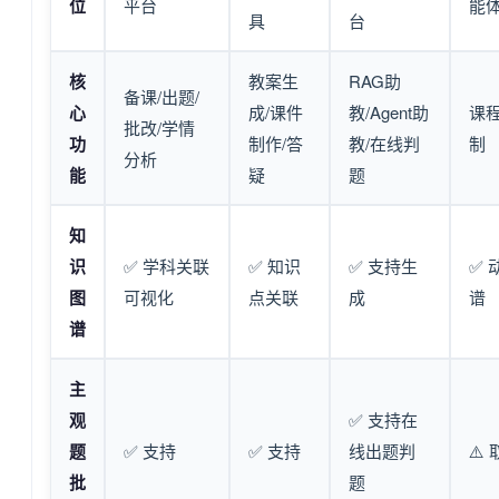
位
平台
能
具
台
核
教案生
RAG助
备课/出题/
心
成/课件
教/Agent助
课
批改/学情
功
制作/答
教/在线判
制
分析
能
疑
题
知
识
✅ 学科关联
✅ 知识
✅ 支持生
✅ 
图
可视化
点关联
成
谱
谱
主
观
✅ 支持在
题
✅ 支持
✅ 支持
线出题判
⚠️
批
题