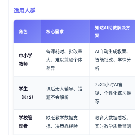
适用人群
知达AI助教解决方
角色
核心需求
案
备课耗时、批改量
AI自动生成教案、
中小学
大、难以兼顾个体
智能批改、学情分
教师
差异
析
7×24小时AI答
学生
课后无人辅导、错
疑、个性化练习推
（K12）
题不会解析
荐
学校管
缺乏教学数据支
教育大数据看板、
理者
撑、决策靠经验
实时教学质量监测