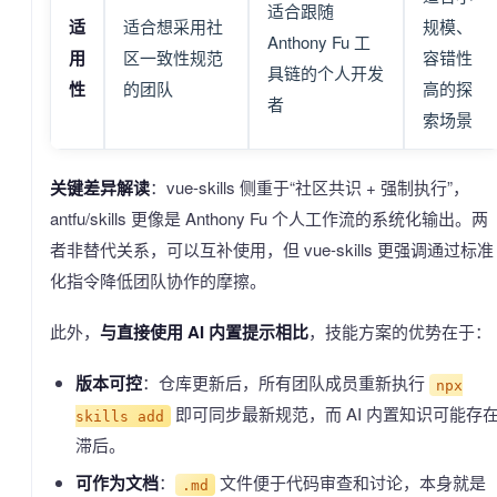
适合跟随
适
适合想采用社
规模、
Anthony Fu 工
用
区一致性规范
容错性
具链的个人开发
性
的团队
高的探
者
索场景
关键差异解读
：vue-skills 侧重于“社区共识 + 强制执行”，
antfu/skills 更像是 Anthony Fu 个人工作流的系统化输出。两
者非替代关系，可以互补使用，但 vue-skills 更强调通过标准
化指令降低团队协作的摩擦。
此外，
与直接使用 AI 内置提示相比
，技能方案的优势在于：
版本可控
：仓库更新后，所有团队成员重新执行
npx
即可同步最新规范，而 AI 内置知识可能存
skills add
滞后。
可作为文档
：
文件便于代码审查和讨论，本身就是
.md