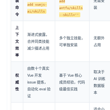
装
无需安
add
add vuejs-
命
装
antfu/skills
ai/skills
令
--skill=''
上
下
渐进式披露，
多个独立技能，
无额外
文
合并同类技能
可单独安装
占用
效
减少描述占用
率
由数十个真实
取决于
权
Vue 开发
基于 Vue 核心
AI 训练
威
issue 提炼，
成员经验，代码
数据版
性
自动化 eval 验
级最佳实践
本
证
适合小