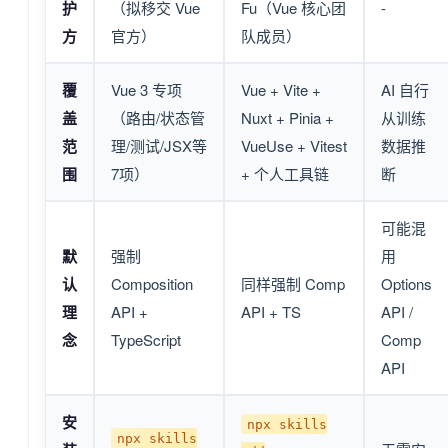
护
（拟移交 Vue
Fu（Vue 核心团
-
方
官方）
队成员）
覆
Vue 3 专项
Vue + Vite +
AI 自行
盖
（路由/状态管
Nuxt + Pinia +
从训练
范
理/测试/JSX等
VueUse + Vitest
数据推
围
7项）
+ 个人工具链
断
可能混
默
强制
用
认
Composition
同样强制 Comp
Options
理
API +
API + TS
API /
念
TypeScript
Comp
API
安
npx skills
npx skills