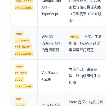
Composition
件边界规划、组合式
vue-best-
API +
函数等核心最佳实践
practices
TypeScript
（已迭代至 18.0.0 版
本）
vue-
必须使用
上下文、生命
this
options-
Options API
周期、TypeScript 兼
api-best-
的遗留项目
容型等专门规范
practices
vue-
导航守卫、路由参
Vue Router
router-
数、路由级组件生命
4 应用
best-
周期
practices
vue-
Store 定义、响应式暴
Pinia 状态管
pinia-