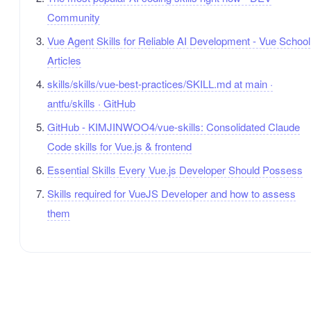
Community
Vue Agent Skills for Reliable AI Development - Vue School
Articles
skills/skills/vue-best-practices/SKILL.md at main ·
antfu/skills · GitHub
GitHub - KIMJINWOO4/vue-skills: Consolidated Claude
Code skills for Vue.js & frontend
Essential Skills Every Vue.js Developer Should Possess
Skills required for VueJS Developer and how to assess
them