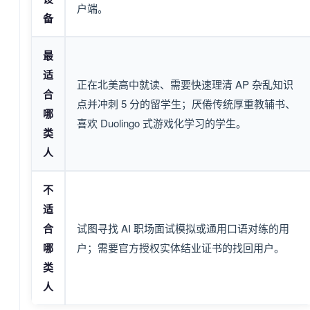
户端。
备
最
适
正在北美高中就读、需要快速理清 AP 杂乱知识
合
点并冲刺 5 分的留学生；厌倦传统厚重教辅书、
哪
喜欢 Duolingo 式游戏化学习的学生。
类
人
不
适
合
试图寻找 AI 职场面试模拟或通用口语对练的用
哪
户；需要官方授权实体结业证书的找回用户。
类
人