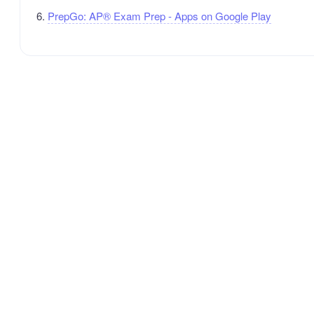
PrepGo: AP® Exam Prep - Apps on Google Play
QQ交流群：1085663213
© 2026 SkillsBot. All rights reserved.
互联网ICP备案：黔ICP备2026003769号
|
贵公网安备52019002007465号