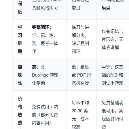
程
真题风格练习
题目
模型
度
学
完整闭环
；
练习与讲
仅有记忆卡
习
学、记、练、
解分离，
片形态，无
链
测、模考一体
缺乏强制
体系讲解
路
化
闭环
趣
高
；类
低；纸质
中等；仅基
味
Duolingo 游戏
或 PDF 形
础的配对和
性
化驱动
态极枯燥
测试小游戏
价
每本平均
免费基础功
格
免费试用 + 内
20-30 美
能可用，高
敏
购（部分免费
元，成本
级版订阅付
感
内容可用）
较高
费