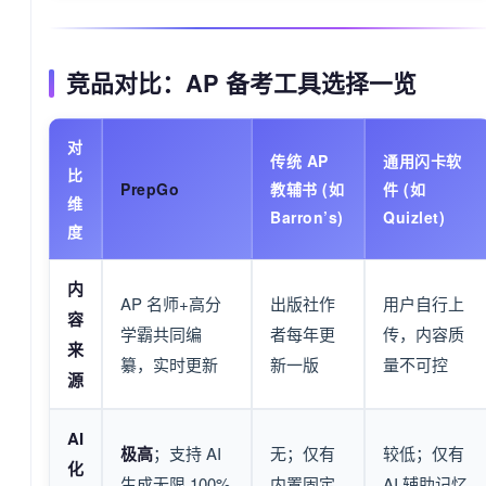
竞品对比：AP 备考工具选择一览
对
传统 AP
通用闪卡软
比
PrepGo
教辅书 (如
件 (如
维
Barron’s)
Quizlet)
度
内
AP 名师+高分
出版社作
用户自行上
容
学霸共同编
者每年更
传，内容质
来
纂，实时更新
新一版
量不可控
源
AI
极高
；支持 AI
无；仅有
较低；仅有
化
生成无限 100%
内置固定
AI 辅助记忆