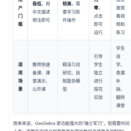
极低
，用
较高
，需
户
零
，
度观
中文描述
要学习软
门
点击
看视
想法即可
件操作
槛
即可
频和
运行
练习
学生
引导
自
适
教师快速
精深几何
学生
学、
用
备课、课
研究、自
独立
查漏
场
堂演示、
制复杂模
进行
补
景
公开课
型
探究
缺、
实验
翻转
课堂
简单来说，GeoGebra 是功能强大的“瑞士军刀”，但需要时间