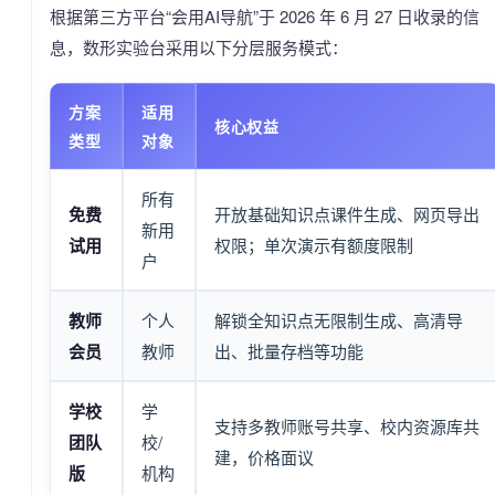
根据第三方平台“会用AI导航”于 2026 年 6 月 27 日收录的信
息，数形实验台采用以下分层服务模式：
方案
适用
核心权益
类型
对象
所有
免费
开放基础知识点课件生成、网页导出
新用
试用
权限；单次演示有额度限制
户
教师
个人
解锁全知识点无限制生成、高清导
会员
教师
出、批量存档等功能
学校
学
支持多教师账号共享、校内资源库共
团队
校/
建，价格面议
版
机构