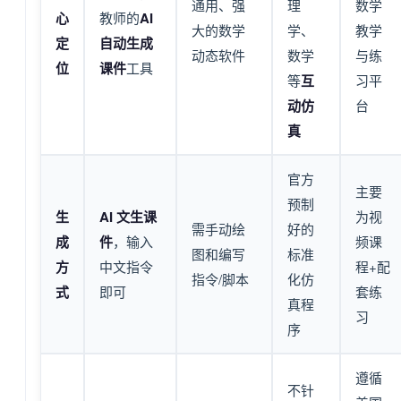
通用、强
理
数学
心
教师的
AI
大的数学
学、
教学
定
自动生成
动态软件
数学
与练
位
课件
工具
等
互
习平
动仿
台
真
官方
主要
预制
生
AI 文生课
为视
需手动绘
好的
成
件
，输入
频课
图和编写
标准
方
中文指令
程+配
指令/脚本
化仿
式
即可
套练
真程
习
序
遵循
不针