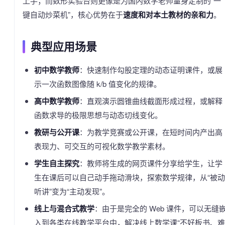
上手；而数形实验台则更像是为国内数学老师量身定制的“一
键自动炒菜机”，核心优势在于
速度和对本土教材的亲和力
。
典型应用场景
初中数学教师
：快速制作勾股定理的动态证明课件，或展
示一次函数图像随 k/b 值变化的规律。
高中数学教师
：直观演示圆锥曲线截面形成过程，或解释
函数求导的极限思想与动态切线变化。
教研与公开课
：为教学竞赛或公开课，在短时间内产出高
表现力、可交互的可视化数学教学素材。
学生自主探究
：教师将生成的网页课件分享给学生，让学
生在课后可以自己动手拖动滑块，探索数学规律，从“被动
听讲”变为“主动发现”。
线上与混合式教学
：由于是完全的 Web 课件，可以无缝
入到各类在线教学平台中，解决线上数学课“不好板书、难