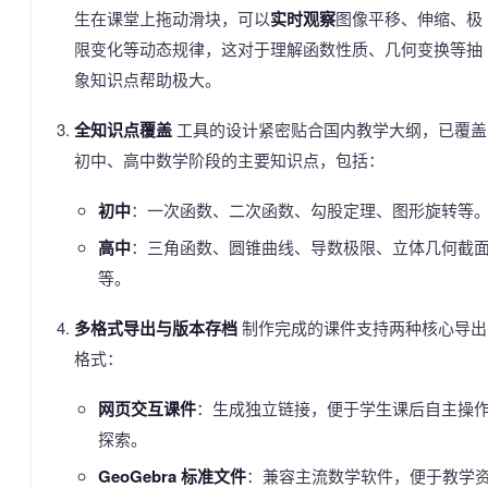
生在课堂上拖动滑块，可以
实时观察
图像平移、伸缩、极
限变化等动态规律，这对于理解函数性质、几何变换等抽
象知识点帮助极大。
全知识点覆盖
工具的设计紧密贴合国内教学大纲，已覆盖
初中、高中数学阶段的主要知识点，包括：
初中
：一次函数、二次函数、勾股定理、图形旋转等
高中
：三角函数、圆锥曲线、导数极限、立体几何截
等。
多格式导出与版本存档
制作完成的课件支持两种核心导出
格式：
网页交互课件
：生成独立链接，便于学生课后自主操
探索。
GeoGebra 标准文件
：兼容主流数学软件，便于教学