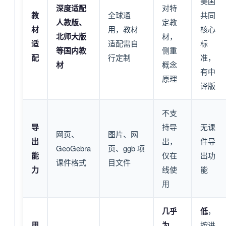
美国
深度适配
对特
教
全球通
共同
人教版、
定教
材
用，教材
核心
北师大版
材，
适
适配需自
标
等国内教
侧重
配
行定制
准，
材
概念
有中
原理
译版
不支
导
持导
无课
网页、
图片、网
出
出，
件导
GeoGebra
页、ggb 项
能
仅在
出功
课件格式
目文件
力
线使
能
用
几乎
低
，
用
为
按进