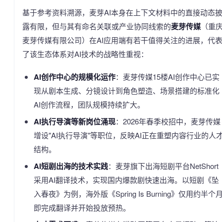
基于参考资料溯源，麦芽AI本身在上下文材料中的直接动态
露有限，但与其有命名关联或产业协同线索的
麦芽传媒
（重
麦芽传媒有限公司）在AI应用端有若干值得关注的进展，代
了该生态体系对AI技术的战略性重视：
AI创作中心的规模化运作
：麦芽传媒15楼AI创作中心已实
现从剧本生成、分镜设计到角色塑造、场景搭建的标准化
AI创作流程，团队规模持续扩大。
AI执行导演等新岗位涌现
：2026年春季校招中，麦芽传媒
增设"AI执行导演"等职位，反映AI正在重塑内容行业的人
结构。
AI短剧出海的技术实践
：麦芽旗下出海短剧平台NetShort
采用AI翻译技术，实现国内爆款剧快速出海。以短剧《坠
入春夜》为例，海外版《Spring Is Burning》仅用约半个
即完成翻译并开始投放预热。