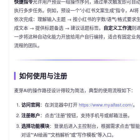
快捷指令
允许用户预设一组操作序列，通过单次触发即可自
执行多步任务。例如，预设一个"小红书文案生成"指令，AI将
依次完成：理解输入主题 → 按小红书的字数/语气/格式要求
成文本 → 提供标题备选 → 建议话题标签。
自定义工作流
则
一步将这种自动化能力开放给用户自行编排，适合有固定业
流程的团队。
如何使用与注册
麦芽AI的操作路径设计得较为简洁，典型的使用流程如下：
访问官网
：在浏览器中打开
https://www.myaifast.com/
。
注册账户
：点击"注册"按钮，支持手机号或邮箱注册。
选择功能模块
：登录后进入主控制台，根据需求点击"智能
对话"“AI绘画”"文档解析"或"写作模板"等入口。