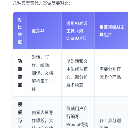
几种典型替代方案做简要对比：
对
通用AI对话
比
垂直领域AI工
麦芽AI
工具（如
维
具组合
ChatGPT）
度
对话、写
功
以对话和文
作、绘画、
能
本生成为核
需要分别订
翻译、文档
覆
心，部分扩
阅多个产品
解析集于一
盖
展多模态
体
模
依赖用户自
板
内置大量写
行编写
与
作模板，支
各工具分别
Prompt或购