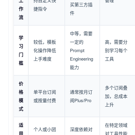
工
持自定义快
管理
买第三方插
作
捷指令
件
流
中等，需要
学
较低，模板
一定的
高，需要分
习
化操作降低
Prompt
别学习每个
门
上手难度
Engineering
工具
槛
能力
价
多个订阅叠
格
单平台订阅
通常按月订
加，总成本
模
或按量付费
阅Plus/Pro
上升
式
适
在特定领域
个人或小团
深度依赖对
用
对工具性能