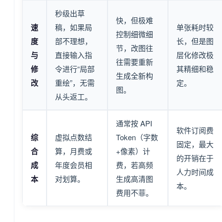
秒级出草
快，但极难
速
稿，如果局
单张耗时较
控制细微细
度
部不理想，
长，但是图
节，改图往
与
直接输入指
层化修改极
往需要重新
修
令进行“局部
其精细和稳
生成全新构
改
重绘”，无需
定。
图。
从头返工。
通常按 API
软件订阅费
综
虚拟点数结
Token（字数
固定，最大
合
算，月费或
+像素）计
的开销在于
成
年度会员相
费，若高频
人力时间成
本
对划算。
生成高清图
本。
费用不菲。