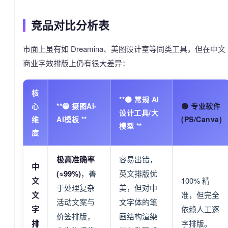
竞品对比分析表
市面上虽有如 Dreamina、美图设计室等同类工具，但在中文
商业字效排版上仍有很大差异：
核
**🟠 常规 AI
心
**🔵 摄图AI-
🟢 专业软件
设计工具/大
维
AI模板 **
(PS/Canva)
模型 **
度
极高准确率
容易出错，
中
(≈99%)
，善
英文排版优
文
100% 精
于处理复杂
美，但对中
文
准，但完全
活动文案与
文字体的笔
字
依赖人工逐
价签排版，
画结构渲染
排
字排版。