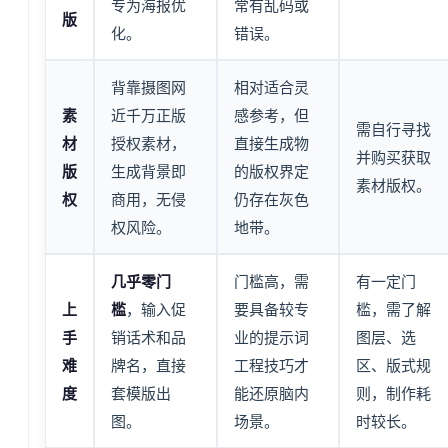
专为海报优
常有乱码或
版
化。
错误。
背靠摄图网
相对适合灵
素
近千万正版
感参考，但
需自行寻找
材
授权素材，
直接生成物
并购买获取
版
生成背景即
的版权界定
素材版权。
权
商用，无侵
仍存在灰色
权风险。
地带。
几乎零门
门槛高，需
有一定门
上
槛
，输入促
要具备较专
槛，需了解
手
销话术和品
业的提示词
图层、选
难
牌名，直接
工程技巧才
区、版式规
度
套模版出
能还原脑内
则，制作耗
图。
场景。
时较长。