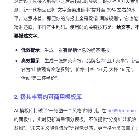
这是该工具接入新模型之后最核心的突破。根据社区开发者
测，新一代模型已将“文字渲染准确率”提升至 99% 左右的水
平。这意味着，即便你的海报上全是促销“满减规则”，它也能
精准还原，不再产生乱码。使用时的关键技巧是：
给文字，
要描述文字
。
低效提示
：生成一张有促销信息的奶茶海报。
高效提示
：生成一张奶茶海报，品牌名为“山川茶事”，新
名为“山柚观音冷泡系列”，价格“中杯 16 元 大杯 19 元”，
活动“第二杯半价”。
2. 极其丰富的可商用模板库
AI 模板库打破了“一张图一个风格”的限制。在
ai.699pic.com
的面板中，实时更新海量细分模板，不仅提供“分身娃娃机治
愈风”、“未来主义酸性流光”等视觉灵感，更严格分类覆盖了