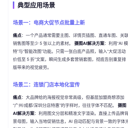
典型应用场景
场景一：电商大促节点批量上新
痛点
：一个产品通常需要主图、详情页插图、直通车图、关
销售图等至少 5 张以上的素材。
摄图AI解决方案
：利用“AI 模
特”与“智能改图”功能。只需一张白底产品照，输入“大促活动
价低至 5 折”文案，瞬间生成多套营销套图，彻底告别重复排
版带来的视觉疲劳。
场景二：连锁门店本地化宣传
痛点
：大品牌给的海报视觉非常高级，但基层加盟商想添加
“广州/成都/深圳分店特惠”的字样时，往往字体不匹配。
摄图
AI解决方案
：利用图文分层和精准文字渲染。直接上传品牌
景母图，输入当地促销信息，AI 自动匹配与背景一致的字体