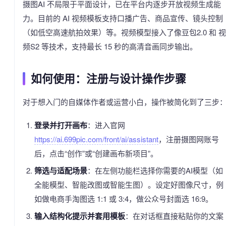
摄图AI 不局限于平面设计，已在平台内逐步开放视频生成能
力。目前的 AI 视频模板支持口播广告、商品宣传、镜头控制
（如低空高速航拍效果）等。视频模型接入了像豆包2.0 和 视
频S2 等技术，支持最长 15 秒的高清音画同步输出。
如何使用：注册与设计操作步骤
对于想入门的自媒体作者或运营小白，操作被简化到了三步
登录并打开画布
：进入官网
https://ai.699pic.com/front/ai/assistant
，注册摄图网账号
后，点击“创作”或“创建画布新项目”。
筛选与适配场景
：在左侧功能栏选择你需要的AI模型（如
全能模型、智能改图或智能生图）。设定好图像尺寸，例
如做电商手淘图选 1:1 或 3:4，做公众号封面选 16:9。
输入结构化提示并套用模板
：在对话框直接粘贴你的文案