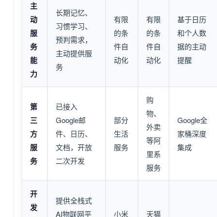
主
长期记忆、
动
有限
有限
基于日历
习惯学习、
服
的条
的条
和个人数
预判需求，
务
件自
件自
据的主动
主动提供服
能
动化
动化
提醒
务
力
购
第
已接入
物、
三
Google邮
部分
Google全
外卖
方
件、日历、
生活
家桶深度
等阿
服
文档，开放
服务
集成
里系
务
二次开发
服务
开
提供全栈式
发
AI物联网平
小米
天猫