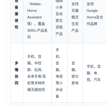
设
围绕
（Matter、
支持
支持
备
小米
Home
天猫
Google
兼
及米
Assistant
精灵
Home及合
容
家生
等），覆盖
生态
作品牌
性
态链
3000+产品系
产品
产品
列
手
手机、音
机、
多
箱、中控
音
音
手机、音
端
屏、玩具、
箱、
箱、
箱、电
协
未来手表/耳
电视
部分
视、汽车
同
机等多种终
等小
家电
端无缝协同
米设
备