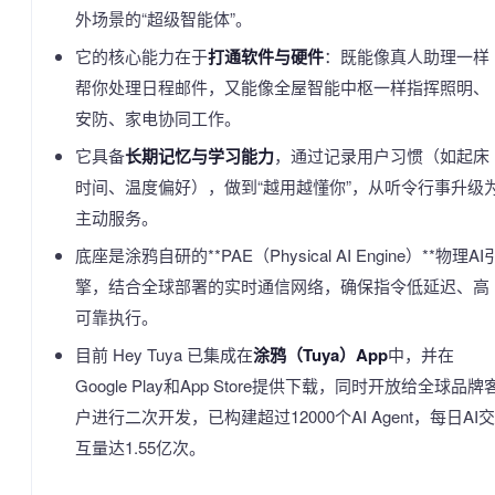
外场景的“超级智能体”。
它的核心能力在于
打通软件与硬件
：既能像真人助理一样
帮你处理日程邮件，又能像全屋智能中枢一样指挥照明、
安防、家电协同工作。
它具备
长期记忆与学习能力
，通过记录用户习惯（如起床
时间、温度偏好），做到“越用越懂你”，从听令行事升级
主动服务。
底座是涂鸦自研的**PAE（Physical AI Engine）**物理AI
擎，结合全球部署的实时通信网络，确保指令低延迟、高
可靠执行。
目前 Hey Tuya 已集成在
涂鸦（Tuya）App
中，并在
Google Play和App Store提供下载，同时开放给全球品牌
户进行二次开发，已构建超过12000个AI Agent，每日AI交
互量达1.55亿次。