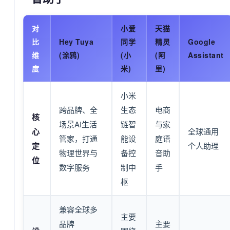
对
小爱
天猫
比
Hey Tuya
同学
精灵
Google
维
(涂鸦)
(小
(阿
Assistant
度
米)
里)
小米
跨品牌、全
生态
电商
核
场景AI生活
链智
与家
心
全球通用
管家，打通
能设
庭语
定
个人助理
物理世界与
备控
音助
位
数字服务
制中
手
枢
兼容全球多
主要
品牌
主要