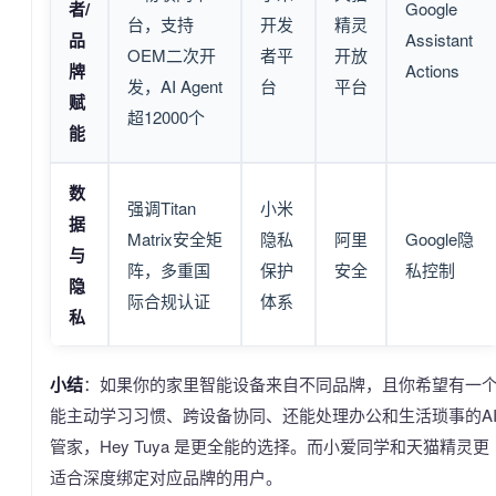
者/
Google
台，支持
开发
精灵
品
Assistant
OEM二次开
者平
开放
牌
Actions
发，AI Agent
台
平台
赋
超12000个
能
数
强调Titan
小米
据
Matrix安全矩
隐私
阿里
Google隐
与
阵，多重国
保护
安全
私控制
隐
际合规认证
体系
私
小结
：如果你的家里智能设备来自不同品牌，且你希望有一
能主动学习习惯、跨设备协同、还能处理办公和生活琐事的A
管家，Hey Tuya 是更全能的选择。而小爱同学和天猫精灵更
适合深度绑定对应品牌的用户。