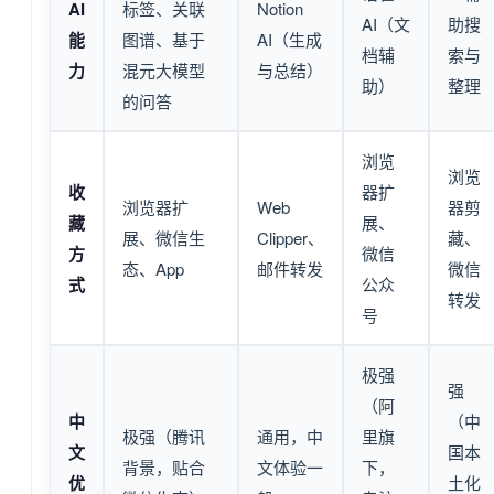
AI
标签、关联
Notion
AI（文
助搜
能
图谱、基于
AI（生成
档辅
索与
力
混元大模型
与总结）
助）
整理
的问答
浏览
浏览
收
器扩
浏览器扩
Web
器剪
藏
展、
展、微信生
Clipper、
藏、
方
微信
态、App
邮件转发
微信
式
公众
转发
号
极强
强
（阿
中
（中
极强（腾讯
通用，中
里旗
文
国本
背景，贴合
文体验一
下，
优
土化