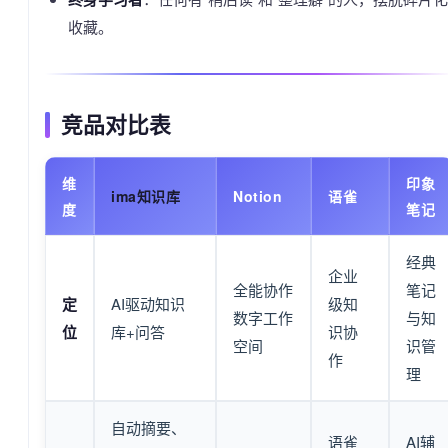
收藏。
竞品对比表
维
印象
ima知识库
Notion
语雀
度
笔记
经典
企业
全能协作
笔记
定
AI驱动知识
级知
数字工作
与知
位
库+问答
识协
空间
识管
作
理
自动摘要、
语雀
AI辅