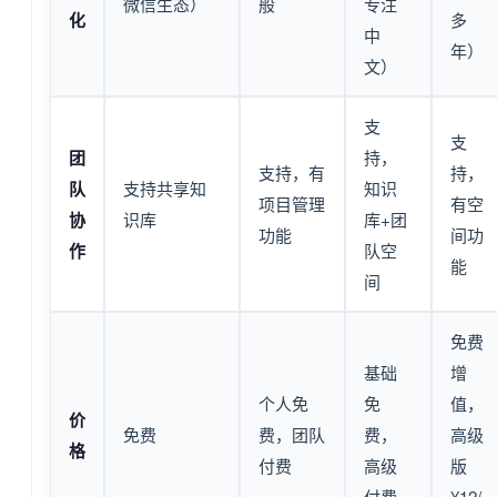
微信生态）
般
专注
化
多
中
年）
文）
支
支
团
持，
支持，有
持，
队
支持共享知
知识
项目管理
有空
协
识库
库+团
功能
间功
作
队空
能
间
免费
基础
增
个人免
免
值，
价
免费
费，团队
费，
高级
格
付费
高级
版
付费
¥12/