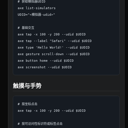
# 获取模拟器UDID

axe list-simulators

UDID="<模拟器-udid>"

# 基础交互

axe tap -x 100 -y 200 --udid $UDID

axe tap --label "Safari" --udid $UDID

axe type 'Hello World!' --udid $UDID

axe gesture scroll-down --udid $UDID

axe button home --udid $UDID

触摸与手势
# 按坐标点击

axe tap -x 100 -y 200 --udid $UDID

# 按可访问性标识符或标签点击
