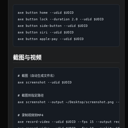
axe button home --udid $UDID

axe button lock --duration 2.0 --udid $UDID

axe button side-button --udid $UDID

axe button siri --udid $UDID

截图与视频
# 截图（自动生成文件名）

axe screenshot --udid $UDID

# 截图到指定路径

axe screenshot --output ~/Desktop/screenshot.png --udid 
# 录制视频到MP4

axe record-video --udid $UDID --fps 15 --output recordin