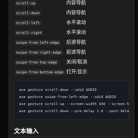
内容导航
scroll-up
内容导航
scroll-down
水平滚动
scroll-left
水平滚动
scroll-right
后退导航
swipe-from-left-edge
前进导航
swipe-from-right-edge
关闭/取消
swipe-from-top-edge
打开/显示
swipe-from-bottom-edge
axe gesture scroll-down --udid $UDID

axe gesture swipe-from-left-edge --udid $UDID

axe gesture scroll-up --screen-width 430 --screen-heigh
文本输入