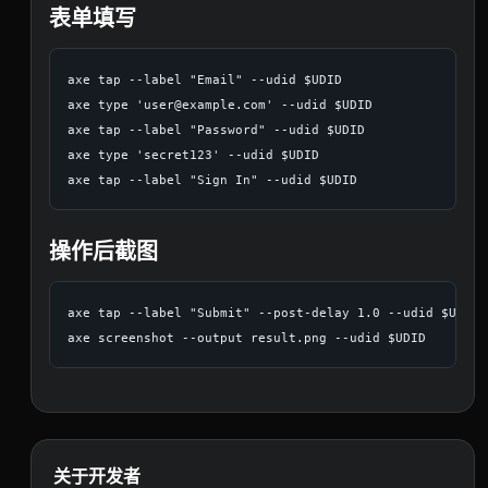
表单填写
axe tap --label "Email" --udid $UDID

axe type 'user@example.com' --udid $UDID

axe tap --label "Password" --udid $UDID

axe type 'secret123' --udid $UDID

操作后截图
axe tap --label "Submit" --post-delay 1.0 --udid $UDID

关于开发者