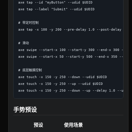
axe tap --id "myButton" --udid $UDID

axe tap --label "Submit" --udid $UDID

# 带定时控制

axe tap -x 100 -y 200 --pre-delay 1.0 --post-delay 0.5 
# 滑动

axe swipe --start-x 100 --start-y 300 --end-x 300 --end
axe swipe --start-x 50 --start-y 500 --end-x 350 --end-
# 底层触摸控制

axe touch -x 150 -y 250 --down --udid $UDID

axe touch -x 150 -y 250 --up --udid $UDID

手势预设
预设
使用场景