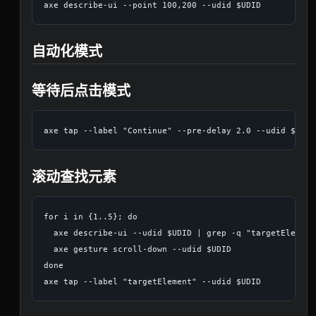
自动化模式
等待后点击模式
滚动查找元素
for i in {1..5}; do

  axe describe-ui --udid $UDID | grep -q "targetElement
  axe gesture scroll-down --udid $UDID

done
