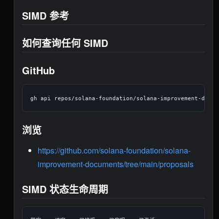
SIMD 参考
如何查询任何 SIMD
GitHub
浏览
https://github.com/solana-foundation/solana-
improvement-documents/tree/main/proposals
SIMD 状态生命周期