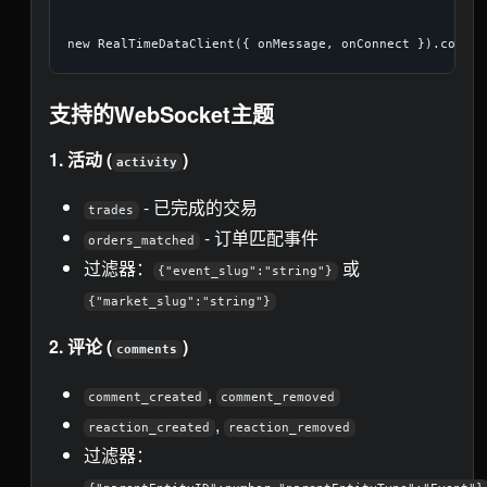
支持的WebSocket主题
1. 活动 (
)
activity
- 已完成的交易
trades
- 订单匹配事件
orders_matched
过滤器：
或
{"event_slug":"string"}
{"market_slug":"string"}
2. 评论 (
)
comments
,
comment_created
comment_removed
,
reaction_created
reaction_removed
过滤器：