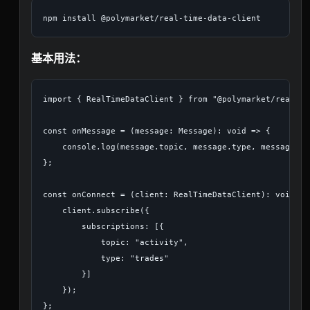
基本用法：
import { RealTimeDataClient } from "@polymarket/real-ti
const onMessage = (message: Message): void => {

    console.log(message.topic, message.type, message.pay
};

const onConnect = (client: RealTimeDataClient): void => 
    client.subscribe({

        subscriptions: [{

            topic: "activity",

            type: "trades"

        }]

    });

};
