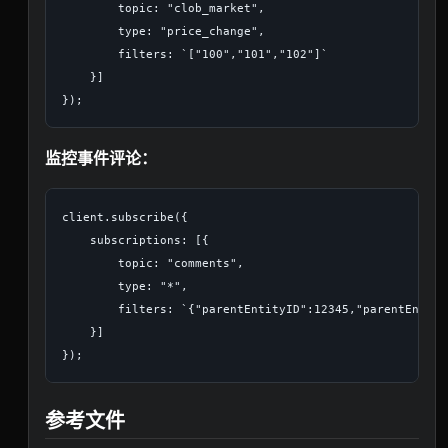
        topic: "clob_market",

        type: "price_change",

        filters: `["100","101","102"]`

    }]

监控事件评论：
client.subscribe({

    subscriptions: [{

        topic: "comments",

        type: "*",

        filters: `{"parentEntityID":12345,"parentEntity
    }]

参考文件