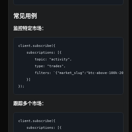
常见用例
监控特定市场：
client.subscribe({

    subscriptions: [{

        topic: "activity",

        type: "trades",

        filters: `{"market_slug":"btc-above-100k-2024"}`
    }]

跟踪多个市场：
client.subscribe({

    subscriptions: [{
