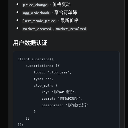
- 价格变动
price_change
- 聚合订单簿
agg_orderbook
- 最新价格
last_trade_price
,
market_created
market_resolved
用户数据认证
client.subscribe({

    subscriptions: [{

        topic: "clob_user",

        type: "*",

        clob_auth: {

            key: "你的API密钥",

            secret: "你的API密钥",

            passphrase: "你的密码短语"

        }

    }]
