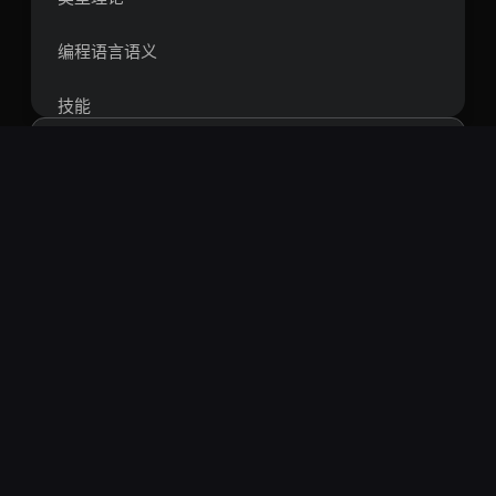
编程语言语义
技能
代码搜索工具
数学
搜索
数值计算
热门搜索：
openclaw
springboot
vue
react
短视频
智能体
rag
爬虫
量化
区块链
方法论
比特币
通用技能
安全审计 Skill技能列表
个人反思
技能安全审计工具Skill
raini-skill-audit
⚡
日历管理