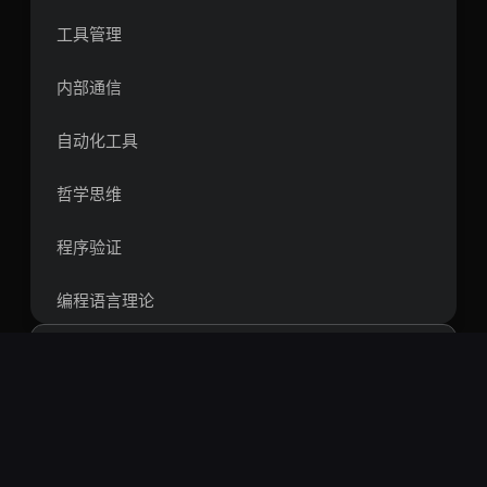
工具管理
内部通信
自动化工具
哲学思维
程序验证
编程语言理论
类型理论
编程语言语义
搜索
技能
热门搜索：
openclaw
springboot
vue
react