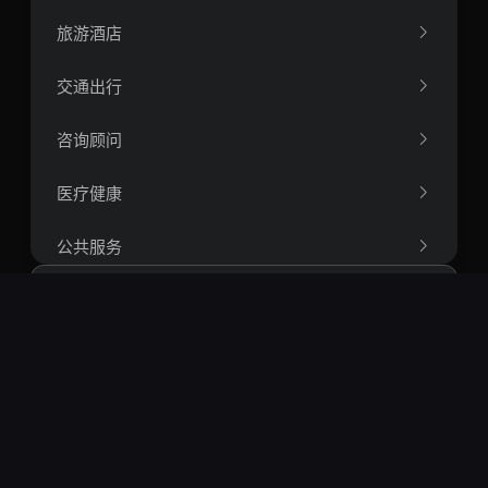
旅游酒店
交通出行
咨询顾问
医疗健康
公共服务
人力资源
办公软件
搜索
航空航天工程
热门搜索：
openclaw
springboot
vue
react
短视频
智能体
rag
爬虫
量化
区块链
运筹学
比特币