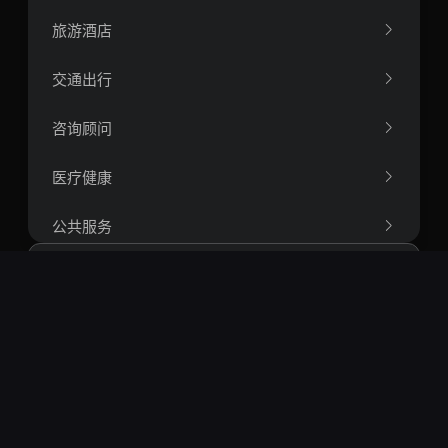
旅游酒店
交通出行
咨询顾问
医疗健康
公共服务
人力资源
办公软件
搜索
航空航天工程
热门搜索：
openclaw
springboot
vue
react
短视频
智能体
rag
爬虫
量化
区块链
运筹学
比特币