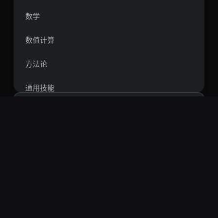
数学
数值计算
方法论
通用技能
个人反思
日历管理
搜索
生物信息学
热门搜索：
openclaw
springboot
vue
react
短视频
智能体
rag
爬虫
量化
区块链
工具软件
比特币
系统工具
物流供应链 Skill技能列表