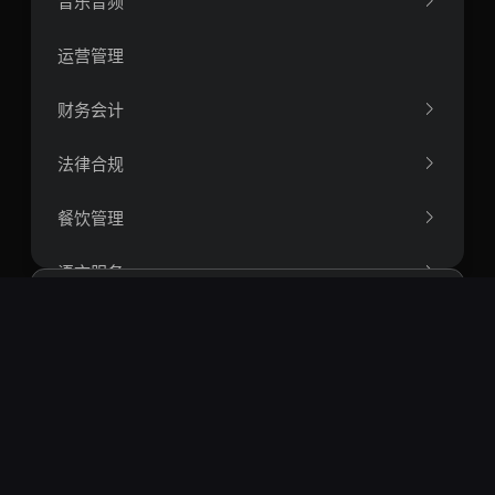
音乐音频
运营管理
财务会计
法律合规
餐饮管理
语言服务
生物医药
搜索
教育培训
热门搜索：
openclaw
springboot
vue
react
房地产
短视频
智能体
rag
爬虫
量化
区块链
比特币
能源环保