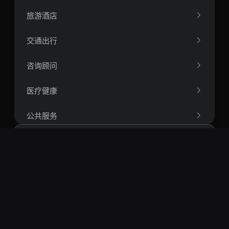
旅游酒店
交通出行
咨询顾问
医疗健康
公共服务
人力资源
办公软件
搜索
航空航天工程
热门搜索：
openclaw
springboot
vue
react
短视频
智能体
rag
爬虫
量化
区块链
运筹学
比特币