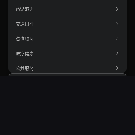
旅游酒店
交通出行
咨询顾问
医疗健康
公共服务
人力资源
办公软件
搜索
航空航天工程
热门搜索：
openclaw
springboot
vue
react
短视频
智能体
rag
爬虫
量化
区块链
运筹学
比特币