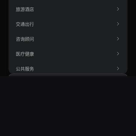
旅游酒店
交通出行
咨询顾问
医疗健康
公共服务
人力资源
办公软件
搜索
航空航天工程
热门搜索：
openclaw
springboot
vue
react
短视频
智能体
rag
爬虫
量化
区块链
运筹学
比特币