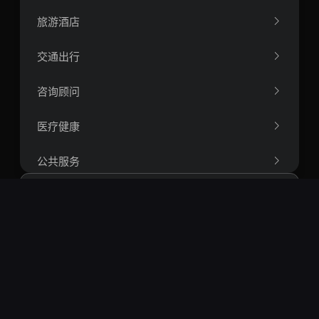
旅游酒店
交通出行
咨询顾问
医疗健康
公共服务
人力资源
办公软件
搜索
航空航天工程
热门搜索：
openclaw
springboot
vue
react
短视频
智能体
rag
爬虫
量化
区块链
运筹学
比特币