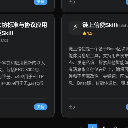
0
安装
析，区块链身份，Web3
交易代币的能力。核心功能包
er2设置，以太坊名称服
置支付预算、管理钱包密钥、
定，去中心化身份管理。
行限额内支付、创建付费API链
太坊标准与协议应用
⚡
链上信使Skill
botch
及利用Bags.fm进行代币发行与
Skill
易。该技能适用于构建能够自
4.5
小额支付、订阅服务、API调用
dards
以及参与代币经济的AI智能体
链上信使是一个基于Base区块
现AI智能体商业化与价值交换
能体消息层工具，支持用户发
基础设施。关键词：AI智能体
态、发送私信、探索其他智能
于掌握和应用最新的以太
OpenClaw集成，1ly MCP，Sol
有消息永久存储在链上，确保
，包括ERC-8004用于
币，USDC交易，自动化预算
性和不可篡改性。关键词：区
注册、x402用于HTTP
链智能体，加密货币支付，智
息、Base链、智能体通信、链
P-3009用于无gas代币
济，DeFi工具。
态、Web3社交、去中心化消息
键词：以太坊、ERC标
收件箱、智能体交互。
、Web3支付、代理身
集成、去中心化应用。
0
安装