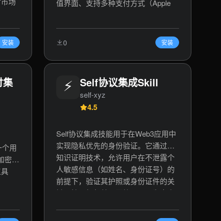
时市场
值界面、支持多种支付方式（Apple
身的更
Pay/借记卡/银行转账/Coinbase账
），自
户）、获取钱包地址、查询余额。适
建设者
用于数字货币管理、USDC充值、区
0
安装
安装
”）的
块链钱包操作、加密货币入金等场
包括：
景。
项目更
付集
⚡
Self协议集成Skill
题帖。
self-xyz
高质
4.5
，提升
AI推
r内容
Self协议集成技能用于在Web3应用中
告自动
实现隐私优先的身份验证。它通过零
是一个用
作。
知识证明技术，允许用户在不泄露个
行加密货
人敏感信息（如姓名、身份证号）的
工具
前提下，验证其护照或身份证件的关
键属性，如年龄、国籍、是否为真人
供了在
等。该技能涵盖前端二维码集成、后
处理
端证明验证以及链上智能合约验证的
发行和