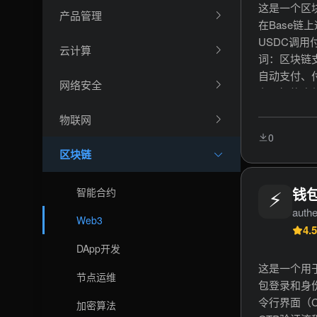
这是一个区块
产品管理
在Base链
USDC调用
云计算
词：区块链支
自动支付、付
网络安全
务、智能合约
加密货币支付
物联网
付。
0
区块链
⚡
钱包
智能合约
authe
Web3
4.5
DApp开发
这是一个用
节点运维
包登录和身
令行界面（C
加密算法