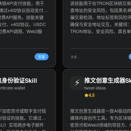
链API支付技能，用于
该技能用于在TRON区块链交
上通过x402协议自动支付
查地址的安全风险，包括黑名
付费API服务。技能关键
骗交易检测、地址标签和风险
付、x402协议、USDC
确保与安全地址交互，关键词
费API调用、Web3服
TRON地址、安全风险、黑名
支付、去中心化API、
查、诈骗检测、区块链安全、
、Base链、自动化微支
验证、风险评分、TRC20代币
合约安全、Web3安全工具。
0
安装
身份验证Skill
⚡
推文创意生成器Ski
nticate-wallet
tweet-ideas
4.5
于加密货币或数字支付钱
推文创意生成器是一款AI驱动
份验证的技能。它通过命
媒体内容创作工具，专为区块
LI）实现两步电子邮件
密货币和Web3领域的项目方、K