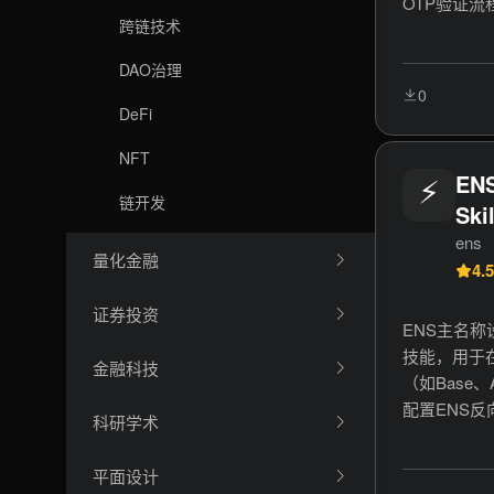
OTP验证
跨链技术
易或注资等
能包括发起
DAO治理
包状态、查
0
块链钱包管理
DeFi
系统开发和
NFT
⚡
E
链开发
Skil
ens
量化金融
4.5
证券投资
ENS主名
技能，用于在
金融科技
（如Base、A
配置ENS
科研学术
ENS域名
命令设置主
平面设计
现去中心化