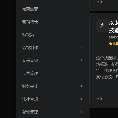
0
域名，反向解
电商运营
工具，Lay
务，地址绑
营销增长
⚡
以
技能
短视频
stan
4.5
影视制作
这个技能用
音乐音频
坊标准与协议
链上代理身份
运营管理
支付协议、EI
传输等。关
财务会计
准、智能合约
份、区块链
0
法律合规
餐饮管理