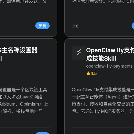
流程，确保用户在发送、交
社区管理者设计。它能根据实
操作前安全登录。核心功
趋势、加密新闻热点或项目自
登录、验证OTP、检查钱
新日志（如CHANGELOG.md
询余额和地址。适用于区
动生成符合用户预设风格（如“
0
安装
、Web3应用集成、支付
风格”、“狂热风格”、“挑衅风格
数字资产管理等场景。
Twitter/X推文创意。核心功能
趋势抓取、风格化文案生成、
NS主名称设置器
⚡
OpenClaw1ly支
新自动解读、以及生成发布主
l
成技能Skill
该工具旨在帮助用户高效产出
量、有话题性的社交媒体内容
openclaw-1ly-payments
项目曝光和社区互动。关键词：
4.5
文生成，加密货币营销，Twitte
创作，Web3社交媒体，项目公
称设置器是一个区块链工具
OpenClaw 1ly支付集成技能
化，趋势热点文案，风格化写
以太坊及Layer2网络
于配置AI智能体（Agent）进
rbitrum、Optimism）上
币支付、接收和自动化交易的
反向解析，将钱包地址与
包。它通过1ly MCP服务器，为
双向绑定。用户可通过简单
OpenClaw框架内的智能体提
名称、验证解析状态，实
Solana和Base等区块链网络上
身份管理。关键词：ENS
USDC支付、执行x402流程、