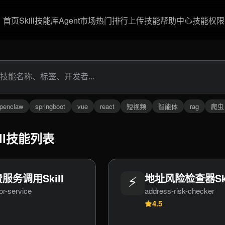
首页
Skill技能库
Agent市场
热门排行
上传技能
帮助中心
技能权限
penclaw
springboot
vue
react
短视频
智能体
rag
爬虫
ill技能列表
服务调用Skill
⚡
地址风险检查器Ski
or-service
address-risk-checker
4.5