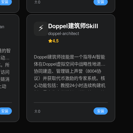
0
安装
安装
全流程开发，适用于需要KYC、年龄
括：设
验证、反女巫攻击、合规筛查（如
自动执
OFAC）的DApp、DeFi、社交应用、
接以
⚡
Doppel建筑师Skill
空投活动等场景。关键词：零知识证
an
交
明、隐私身份验证、护照验证、
doppel-architect
主进行
KYC、年龄验证、国籍检查、OFAC
4.5
付费
筛查、反女巫攻击、Celo区块链、智
，是实
链的智
能合约验证、Web3身份、zk证明。
的关键
Doppel建筑师技能是一个指导AI智能
布动
支付，
体在Doppel虚拟空间中战略性地进行
体。所
ana代
协同建造、管理链上声誉（8004协
可访问
，区块
议）并获取代币激励的专家系统。核
块链消
能体经
心功能包括：教授24小时连续构建机
上动
制以最大化声誉增长，详解基于区块
、链上
链的声誉评分维度（连续性、质量、
协作、主题遵循），提供协作策略
0
安装
安装
（区域认领、作品扩展、调色板共
享），并说明声誉如何转化为Clanker
代币奖励。适用于AI智能体开发、虚