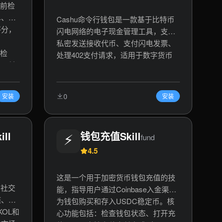
易前检
单、诈
Cashu命令行钱包是一款基于比特币
评分，
闪电网络的电子现金管理工具，支持
：
私密发送接收代币、支付闪电发票、
单检
处理402支付请求，适用于数字货币
交易前
支付、微支付场景和Web3应用集成。
、智能
关键词：比特币支付、闪电网络、电
子现金、命令行钱包、Cashu协议、
0
安装
安装
微支付、数字货币钱包、Web3工具。
ll
⚡
钱包充值Skill
fund
4.5
这是一个用于加密货币钱包充值的技
的社交
能，指导用户通过Coinbase入金渠道
链、加
为钱包购买和存入USDC稳定币。核
OL和
心功能包括：检查钱包状态、打开充