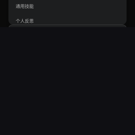
通用技能
个人反思
日历管理
生物信息学
搜索
工具软件
热门搜索：
openclaw
springboot
vue
react
短视频
智能体
rag
爬虫
量化
区块链
系统工具
比特币
技能管理
自动驾驶 Skill技能列表
桌面操作
ISO26262功能安全合规助手Skill
⚡
工具
iso-26262-compliance