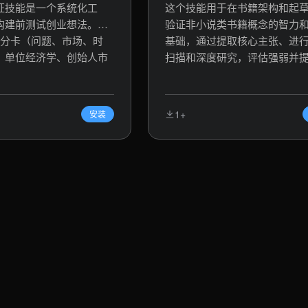
证技能是一个系统化工
这个技能用于在书籍架构和起
构建前测试创业想法。它
验证非小说类书籍概念的智力
计分卡（问题、市场、时
基础，通过提取核心主张、进
、单位经济学、创始人市
扫描和深度研究，评估强弱并
行性、进入市场、风
Go/修订/终止建议，帮助用户
梯（访谈 -> 烟雾测试 -
智决策。关键词：书籍验证、
Z -> 付费试点）和最风险
析、概念评估、智力诚实、可
1+
安装
验。该技能帮助用户定义
究。
证据、评分机会并做出可
，关键词包括创业验证、
idation、评分卡、风险评估、
可行性研究。