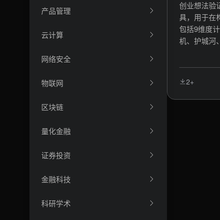
创业想法验
产品管理
具，用于在
包括9维度
云计算
机、护城河
场匹配、可
网络安全
险）、验证阶
> 礼宾/Wo
2+
物联网
假设优先实
假设、收集
区块链
辩护的决策
idea val
量化金融
市场分析、
证券投资
金融科技
科研学术