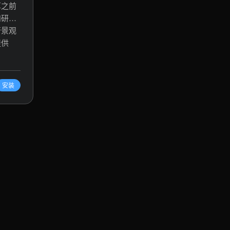
草之前
和研究
行景观
提供
做出明
研究分
行性研
安装