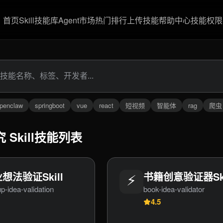
首页
Skill技能库
Agent市场
热门排行
上传技能
帮助中心
技能权限
penclaw
springboot
vue
react
短视频
智能体
rag
爬虫
 Skill技能列表
想法验证Skill
⚡
书籍创意验证器Ski
up-idea-validation
book-idea-validator
4.5