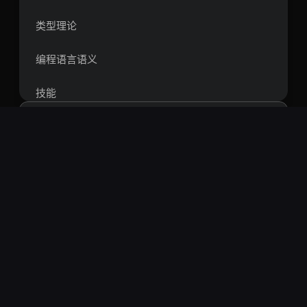
类型理论
编程语言语义
技能
代码搜索工具
数学
搜索
数值计算
热门搜索：
openclaw
springboot
vue
react
短视频
智能体
rag
爬虫
量化
区块链
方法论
比特币
通用技能
计算机视觉 Skill技能列表
个人反思